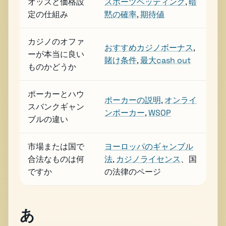
オッズと価格設
スポーツベッティング
,
暗
定の仕組み
黙の確率
,
期待値
カジノのオファ
おすすめカジノボーナス
,
ーが本当に良い
賭け条件
,
最大cash out
ものかどうか
ポーカーとハウ
ポーカーの説明
,
オンライ
スバンクギャン
ンポーカー
,
WSOP
ブルの違い
市場または国で
ヨーロッパのギャンブル
合法なものは何
法
,
カジノライセンス
、国
ですか
の法律のページ
あ