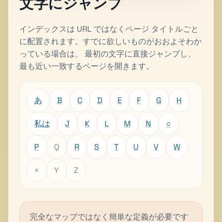
文字にジャンプ
インデックスは URL ではなくページ タイトルごと
に配置されます。すでに欲しいものがおおよそわか
っている場合は、 最初の文字に直接ジャンプし、
最も近い一致するページを開きます。
あ
B
C
D
E
F
G
H
私は
J
K
L
M
N
○
P
Q
R
S
T
U
V
W
×
Y
Z
完全なマップではなく簡単な定義が必要です