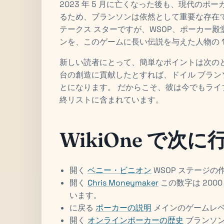
2023 年 5 月に亡くなった後も、現代の
るため、ブランソンは依然として重要な存在で
テークス スターですが、WSOP、ポーカー
ンを、このゲームに長い伝説を与えた人物の 
新しい読者にとって、簡単なポイントは次の
台の創造に貢献したとすれば、ドイル ブラ
とになります。 だからこそ、彼は今でもライ
終リストに含まれています。
WikiOne で次
開く
ベニー・ビニオン
WSOP ステージ
開く
Chris Moneymaker
この数字は 200
います。
に戻る
ポーカーの説明
メインのゲームレ
開く
オンラインポーカーの歴史
ブランソン