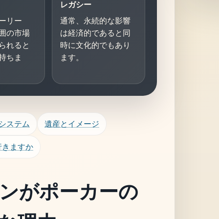
レガシー
ーリー
通常、永続的な影響
囲の市場
は経済的であると同
られると
時に文化的でもあり
持ちま
ます。
/システム
遺産とイメージ
行きますか
ンがポーカーの