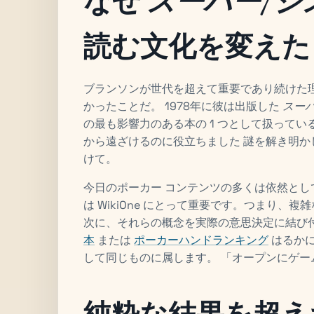
なぜ
スーパー/シ
読む文化を変えた
ブランソンが世代を超えて重要であり続けた
かったことだ。 1978年に彼は出版した
スーパ
の最も影響力のある本の 1 つとして扱って
から遠ざけるのに役立ちました 謎を解き明
けて。
今日のポーカー コンテンツの多くは依然と
は WikiOne にとって重要です。つまり
次に、それらの概念を実際の意思決定に結び
本
または
ポーカーハンドランキング
はるかに
して同じものに属します。 「オープンにゲー
純粋な結果を超え