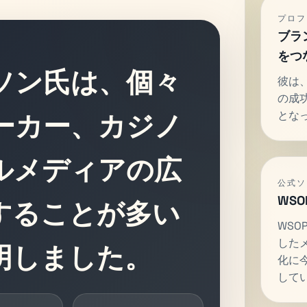
プロフ
ブラ
をつ
ソン氏は、個々
彼は、
の成
とな
ーカー、カジノ
ルメディアの広
公式ソ
WS
することが多い
WSO
した
明しました。
化に
して