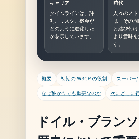
キャリア
時代
タイムラインは、評
人々のスト
判、リスク、機会が
は、その周
どのように進化した
と結び付け
かを示しています。
より意味を
す。
概要
初期の WSOP の役割
スーパー
なぜ彼が今でも重要なのか
次にどこに
ドイル・ブランソ