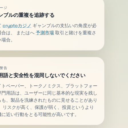
ージ
ンブルの重複を追跡する
て
cryptoカジノ
ギャンブルの支払いの角度が必
場合は、 またはへ
予測市場
取引と賭けを重複さ
い場合。
警告
用語と安全性を混同しないでください
イトペーパー、トークノミクス、プラットフォー
専門用語は、ユーザーに同じ基本的な現実を残し
らも、製品を洗練されたものに見せることがあり
。 リスクが高く、保護が弱く、投資というより
機に近い行動をとる可能性が高いです。