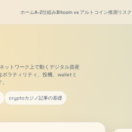
ホーム
A-Z
仕組み
Bitcoin vs アルトコイン
推測
リスク
hainネットワーク上で動くデジタル資産
ラティリティ、投機、walletミ
す。
cryptoカジノ記事の基礎