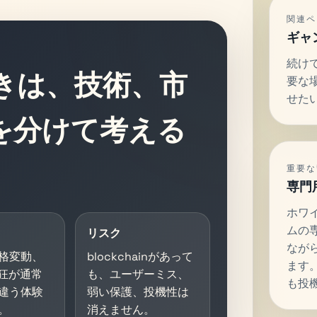
関連ペ
ギャ
続け
ときは、技術、市
要な
せた
を分けて考える
。
重要な
専門
ホワ
ムの
リスク
なが
格変動、
blockchainがあって
ます
熱狂が通常
も、ユーザーミス、
も投
違う体験
弱い保護、投機性は
。
消えません。