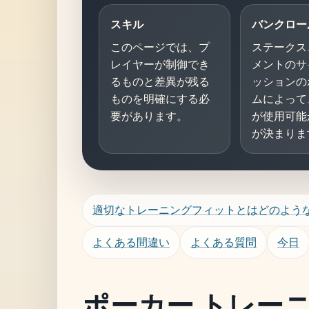
スキル
バンクロー
このページでは、プ
ステークス
レイヤーが制御でき
メントのサ
るものと差異が残る
ッションの
ものを明確にする必
ムによって
要があります。
が使用可能
が決まりま
適切なトレーニングフィットとはどのよう
よくある間違い
よくある質問
今日
ポーカー トレー