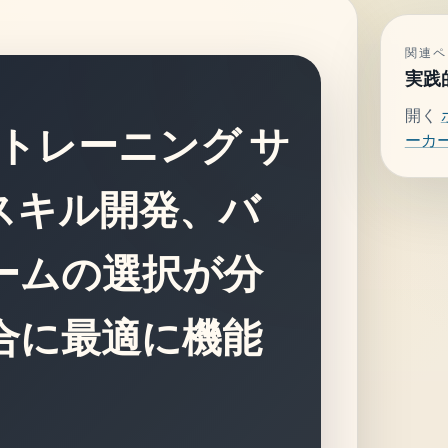
関連ペ
実践
開く
 トレーニング サ
ーカ
、スキル開発、バ
ームの選択が分
合に最適に機能