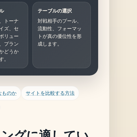
ル
テーブルの選択
、トーナ
対戦相手のプール、
イズ、セ
流動性、フォーマッ
ボリュー
トが真の優位性を形
、プラン
成します。
かどうか
す。
なものか
サイトを比較する方法
ニングに適してい