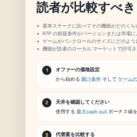
読者が比較すべき
基本ステークに比べてその機能がどのくら
RTP の前提条件がバージョンまたは市場
ゲームがバンクロールのサイズにどのよう
機能が読者のローカル マーケットで許可
オファーの価格設定
から始める
賭け条件
そして
ゲーム
天井を確認してください
使用する
最大cash out
ボーナス値を
代替案を比較する