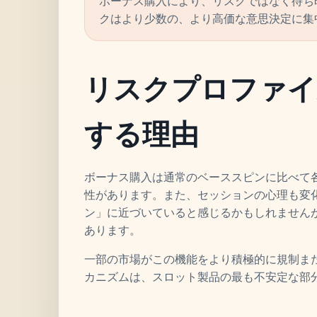
ボーナス購入により、リスクではなく待ち
クはより少数の、より高価な意思決定に集
リスクプロファイ
する理由
ボーナス購入は通常のベーススピンに比べて
性があります。また、セッションの心理も変
ン」に近づいていると感じるかもしれません
あります。
一部の市場がこの機能をより積極的に規制ま
カニズムは、スロット製品の最も不安定な部