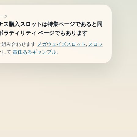
ージ
ナス購入スロットは特集ページであると同
ボラティリティ ページでもあります
と組み合わせます
メガウェイズスロット
,
スロッ
そして
責任あるギャンブル
.