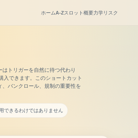
ホーム
A-Z
スロット
概要
力学
リスク
ーはトリガーを自然に待つ代わり
を購入できます。このショートカット
ィ、バンクロール、規制の重要性を
用できるわけではありません