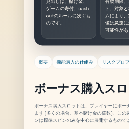
見出しは、賭け金、
有効期限、
ゲームの寄付、cash
ト、対象と
outのルールに次ぐも
ムにより、
のです。
値は急速に
可能性があ
概要
機能購入の仕組み
リスクプロ
ボーナス購入スロ
ボーナス購入スロットは、プレイヤーにボー
ます (多くの場合、基本賭け金の倍数)。こ
ンは標準スピンのみを中心に展開するもので