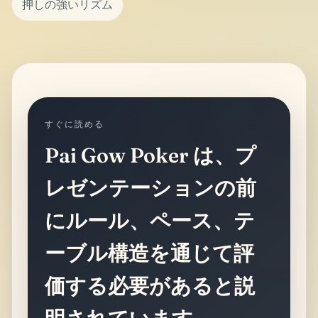
押しの強いリズム
すぐに読める
Pai Gow Poker は、プ
レゼンテーションの前
にルール、ペース、テ
ーブル構造を通じて評
価する必要があると説