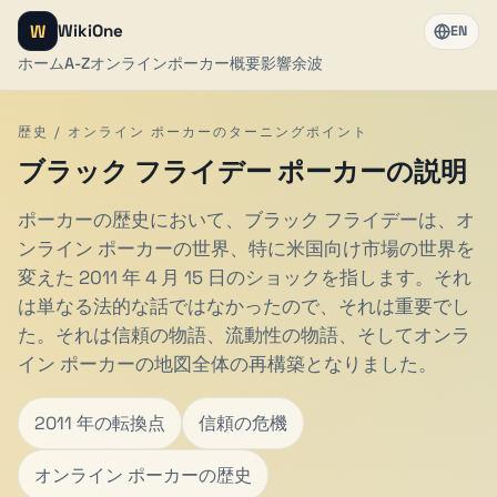
W
WikiOne
EN
ホーム
A-Z
オンラインポーカー
概要
影響
余波
歴史 / オンライン ポーカーのターニングポイント
ブラック フライデー ポーカーの説明
ポーカーの歴史において、ブラック フライデーは、オ
ンライン ポーカーの世界、特に米国向け市場の世界を
変えた 2011 年 4 月 15 日のショックを指します。それ
は単なる法的な話ではなかったので、それは重要でし
た。それは信頼の物語、流動性の物語、そしてオンラ
イン ポーカーの地図全体の再構築となりました。
2011 年の転換点
信頼の危機
オンライン ポーカーの歴史