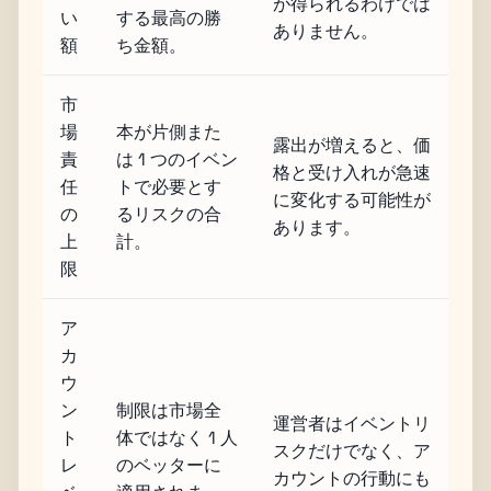
が得られるわけでは
い
する最高の勝
ありません。
額
ち金額。
市
場
本が片側また
露出が増えると、価
責
は 1 つのイベン
格と受け入れが急速
任
トで必要とす
に変化する可能性が
の
るリスクの合
あります。
上
計。
限
ア
カ
ウ
ン
制限は市場全
運営者はイベントリ
ト
体ではなく 1 人
スクだけでなく、ア
レ
のベッターに
カウントの行動にも