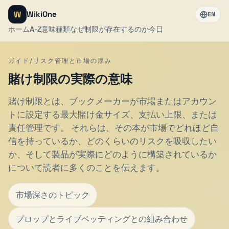
W
WikiOne
EN
ホーム
A-Z
意味
種類
なぜ制限が存在するのか
今日
ガイド/リスク管理と市場の厚み
賭け制限の実際の意味
賭け制限とは、ブックメーカーが市場またはアカウン
トに設定する最大賭け金サイズ、支払い上限、または
責任管理です。 それらは、その本が市場でどれほど自
信を持っているか、どのくらいのリスクを吸収したい
か、そして製品が実際にどのように構築されているか
について読者に多くのことを伝えます。
市場深さのトピック
プロップとライブベッティングとの組み合わせ