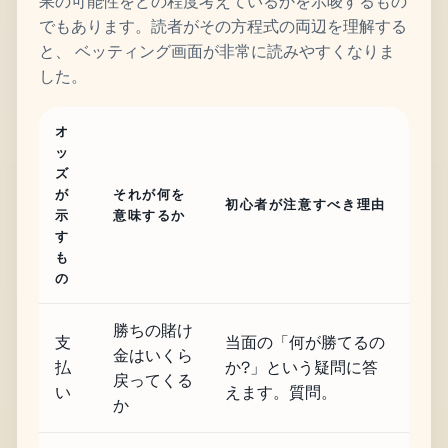
果の可能性をどの程度考えているかを示唆するもの
でもあります。読者がその方程式の両辺を理解する
と、 ベッティング画面が非常に読みやすくなりま
した。
オ
ッ
ズ
が
それが何を
初心者が注意すべき理由
示
意味するか
す
も
の
勝ちの賭け
支
当面の「何が勝てるの
金はいくら
払
か?」という疑問に答
戻ってくる
い
えます。質問。
か