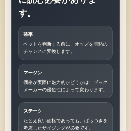
す。
確率
ベットを判断する前に、オッズを暗黙の
チャンスに変換します。
マージン
価格が実際に魅力的かどうかは、ブック
メーカーの優位性によって変わります。
ステーク
たとえ良い価格であっても、ばらつきを
考慮したサイジングが必要です。