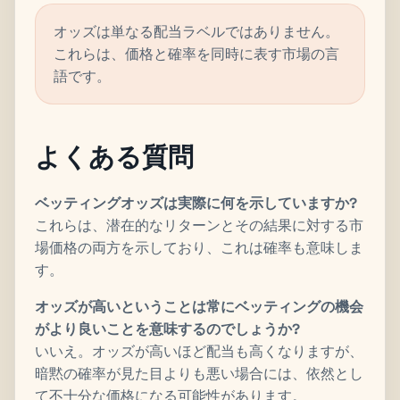
オッズは単なる配当ラベルではありません。
これらは、価格と確率を同時に表す市場の言
語です。
よくある質問
ベッティングオッズは実際に何を示していますか?
これらは、潜在的なリターンとその結果に対する市
場価格の両方を示しており、これは確率も意味しま
す。
オッズが高いということは常にベッティングの機会
がより良いことを意味するのでしょうか?
いいえ。オッズが高いほど配当も高くなりますが、
暗黙の確率が見た目よりも悪い場合には、依然とし
て不十分な価格になる可能性があります。