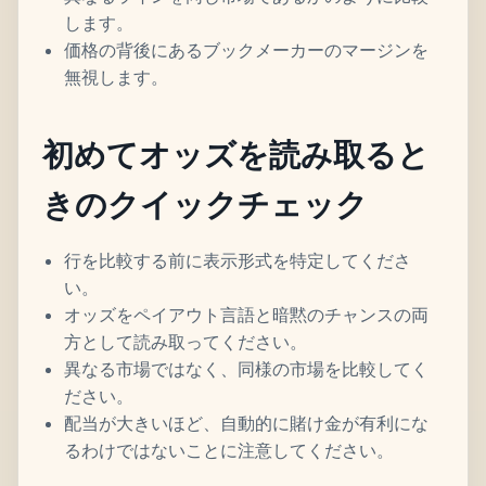
します。
価格の背後にあるブックメーカーのマージンを
無視します。
初めてオッズを読み取ると
きのクイックチェック
行を比較する前に表示形式を特定してくださ
い。
オッズをペイアウト言語と暗黙のチャンスの両
方として読み取ってください。
異なる市場ではなく、同様の市場を比較してく
ださい。
配当が大きいほど、自動的に賭け金が有利にな
るわけではないことに注意してください。