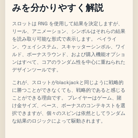
みを分かりやすく解説
スロットは RNG を使用して結果を決定しますが、
リール、アニメーション、シンボルはそれらの結果
を読み取り可能な形式で表示します。 ペイライ
ン、ウェイシステム、スキャッターシンボル、ワイ
ルド、ボーナスラウンド、および購入機能オプショ
ンはすべて、コアのランダム性を中心に重ねられた
デザインツールです。
これが、スロットがblackjackと同じように戦略的
に勝つことができなくても、戦略的であると感じる
ことができる理由です。 プレイヤーはゲーム、賭
け金サイズ、ペース、ボーナスのコンテキストを選
択できますが、個々のスピンは依然としてランダム
な結果のロジックによって駆動されます。