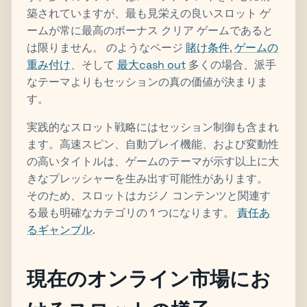
築されていますが、最も見栄えの良いスロット ゲ
ームが常に最高のボーナス クリア ゲームであると
は限りません。 のようなページ
賭け条件
,
ゲームの
重み付け
、そして
最大cash out
多くの場合、派手
なテーマよりもセッションの真の価値が決まりま
す。
実践的なスロット戦略にはセッション制御も含まれ
ます。高速スピン、自動プレイ機能、および変動性
の高いタイトルは、ゲームのテーマが示す以上に大
きなプレッシャーを生み出す可能性があります。
そのため、スロットはカジノ コンテンツと関連す
る最も明確なカテゴリの 1 つになります。
責任あ
るギャンブル
.
現在のオンライン市場にお