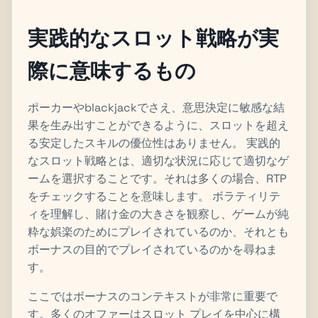
実践的なスロット戦略が実
際に意味するもの
ポーカーやblackjackでさえ、意思決定に敏感な結
果を生み出すことができるように、スロットを超え
る安定したスキルの優位性はありません。 実践的
なスロット戦略とは、適切な状況に応じて適切なゲ
ームを選択することです。それは多くの場合、RTP
をチェックすることを意味します。 ボラティリテ
ィを理解し、賭け金の大きさを観察し、ゲームが純
粋な娯楽のためにプレイされているのか、それとも
ボーナスの目的でプレイされているのかを尋ねま
す。
ここではボーナスのコンテキストが非常に重要で
す。多くのオファーはスロット プレイを中心に構