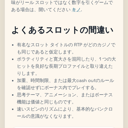
味がリール スロットではなく数字を引くゲームで
ある場合は、開いてください
キノ
.
よくあるスロットの間違い
有名なスロット タイトルの RTP がどのカジノで
も同じであると仮定します。
ボラティリティと寛大さを混同したり、1 つの大
ヒットを良好な長期プロファイルと取り違えた
りします。
加重、時間制限、または最大cash outのルール
を確認せずにボーナス内でプレイする。
思考テーマ、アニメーション、またはボーナス
機能は価値と同じものです。
速いスピンのリズムにより、基本的なバンクロ
ールの意識がなくなります。