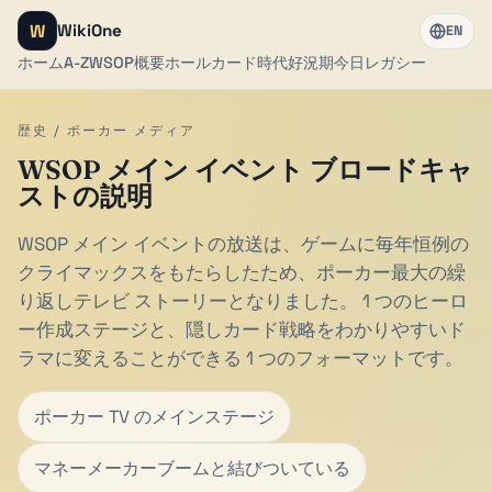
W
WikiOne
EN
ホーム
A-Z
WSOP
概要
ホールカード時代
好況期
今日
レガシー
歴史 / ポーカー メディア
WSOP メイン イベント ブロードキャ
ストの説明
WSOP メイン イベントの放送は、ゲームに毎年恒例の
クライマックスをもたらしたため、ポーカー最大の繰
り返しテレビ ストーリーとなりました。 1 つのヒーロ
ー作成ステージと、隠しカード戦略をわかりやすいド
ラマに変えることができる 1 つのフォーマットです。
ポーカー TV のメインステージ
マネーメーカーブームと結びついている