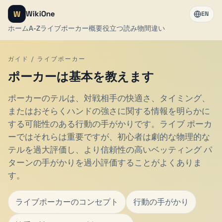
W
WikiOne
EN
ホーム
A-Z
ライブポーカー
概要
役立つ読み物
間違い
ガイド / ライブポーカー
ポーカーは基本を教えます
ポーカーのテルは、対戦相手の快適さ、タイミング、
またはおそらくハンドの強さに関する情報を明らかに
する可能性のある行動の手がかりです。ライブ ポーカ
ーではそれらは重要ですが、初心者は劇的な物理的な
テルを過大評価し、より信頼性の高いベッティング パ
ターンの手がかりを過小評価することがよくありま
す。
ライブポーカーのコンセプト
行動の手がかり