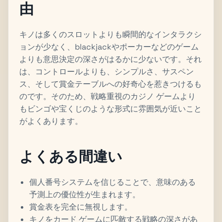
由
キノは多くのスロットよりも瞬間的なインタラクシ
ョンが少なく、blackjackやポーカーなどのゲーム
よりも意思決定の深さがはるかに少ないです。それ
は、コントロールよりも、シンプルさ、サスペン
ス、そして賞金テーブルへの好奇心を惹きつけるも
のです。そのため、戦略重視のカジノ ゲームより
もビンゴや宝くじのような形式に雰囲気が近いこと
がよくあります。
よくある間違い
個人番号システムを信じることで、意味のある
予測上の優位性が生まれます。
賞金表を完全に無視します。
キノをカード ゲームに匹敵する戦略の深さがあ