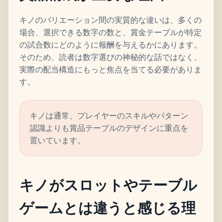
キノのバリエーション間の実質的な違いは、多くの
場合、選択できる数字の数と、賞金テーブルが特定
の試合数にどのように報酬を与えるかにあります。
そのため、読者は数字選びの神秘的な話ではなく、
実際の配当構造にもっと焦点を当てる必要がありま
す。
キノは通常、プレイヤーのスキルやパターン
認識よりも賞品テーブルのデザインに重点を
置いています。
キノがスロットやテーブル
ゲームとは違うと感じる理