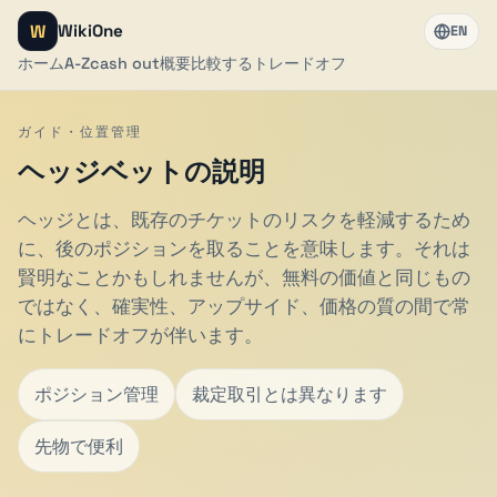
W
WikiOne
EN
ホーム
A-Z
cash out
概要
比較する
トレードオフ
ガイド・位置管理
ヘッジベットの説明
ヘッジとは、既存のチケットのリスクを軽減するため
に、後のポジションを取ることを意味します。それは
賢明なことかもしれませんが、無料の価値と同じもの
ではなく、確実性、アップサイド、価格の質の間で常
にトレードオフが伴います。
ポジション管理
裁定取引とは異なります
先物で便利