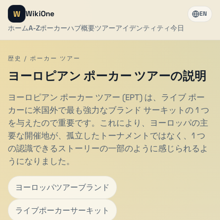
W
WikiOne
EN
ホーム
A-Z
ポーカーハブ
概要
ツアーアイデンティティ
今日
歴史 / ポーカー ツアー
ヨーロピアン ポーカー ツアーの説明
ヨーロピアン ポーカー ツアー (EPT) は、ライブ ポー
カーに米国外で最も強力なブランド サーキットの 1 つ
を与えたので重要です。これにより、ヨーロッパの主
要な開催地が、孤立したトーナメントではなく、1 つ
の認識できるストーリーの一部のように感じられるよ
うになりました。
ヨーロッパツアーブランド
ライブポーカーサーキット