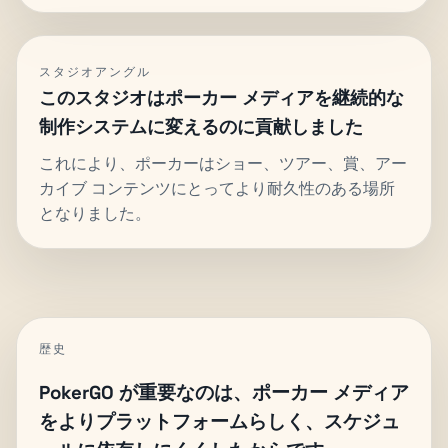
スタジオアングル
このスタジオはポーカー メディアを継続的な
制作システムに変えるのに貢献しました
これにより、ポーカーはショー、ツアー、賞、アー
カイブ コンテンツにとってより耐久性のある場所
となりました。
歴史
PokerGO が重要なのは、ポーカー メディア
をよりプラットフォームらしく、スケジュ