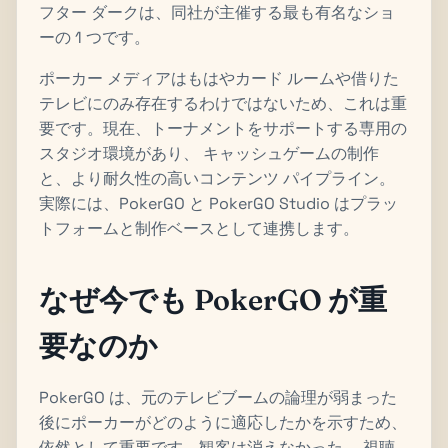
フター ダークは、同社が主催する最も有名なショ
ーの 1 つです。
ポーカー メディアはもはやカード ルームや借りた
テレビにのみ存在するわけではないため、これは重
要です。現在、トーナメントをサポートする専用の
スタジオ環境があり、 キャッシュゲームの制作
と、より耐久性の高いコンテンツ パイプライン。
実際には、PokerGO と PokerGO Studio はプラッ
トフォームと制作ベースとして連携します。
なぜ今でも PokerGO が重
要なのか
PokerGO は、元のテレビブームの論理が弱まった
後にポーカーがどのように適応したかを示すため、
依然として重要です。観客は消えなかった。 視聴