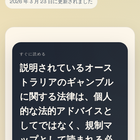
2026 年 3 月 23 日に更新されました
すぐに読める
説明されているオース
トラリアのギャンブル
に関する法律は、個人
的な法的アドバイスと
してではなく、規制マ
ップとして読まれる必