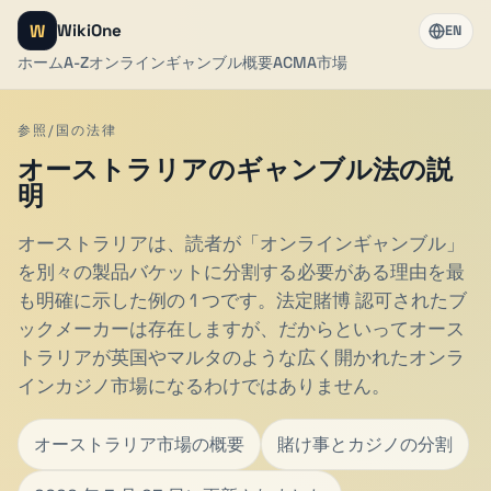
W
WikiOne
EN
ホーム
A-Z
オンラインギャンブル
概要
ACMA
市場
参照/国の法律
オーストラリアのギャンブル法の説
明
オーストラリアは、読者が「オンラインギャンブル」
を別々の製品バケットに分割する必要がある理由を最
も明確に示した例の 1 つです。法定賭博 認可されたブ
ックメーカーは存在しますが、だからといってオース
トラリアが英国やマルタのような広く開かれたオンラ
インカジノ市場になるわけではありません。
オーストラリア市場の概要
賭け事とカジノの分割