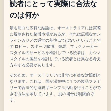
読者にとって実際に合法な
のは何か
最も明白な広範な結論は、オーストラリアには実際
に規制された賭博市場があるが、それは広範なオン
ラインカジノの通常の基準点ではないということで
す ロビー。スポーツ賭博、競馬、ブックメーカー
スタイルのサービスを検討している読者は、カジノ
スタイルの製品を検討している読者とは異なる考え
方をする必要があります。
そのため、オーストラリアは非常に有益な対照例と
なります。これは、国が滞在中に 1 つの製品ファミ
リーで合法的な遠隔ギャンブル活動を行うことがで
きる方法を示しています。 別の場合は制限的で
す。