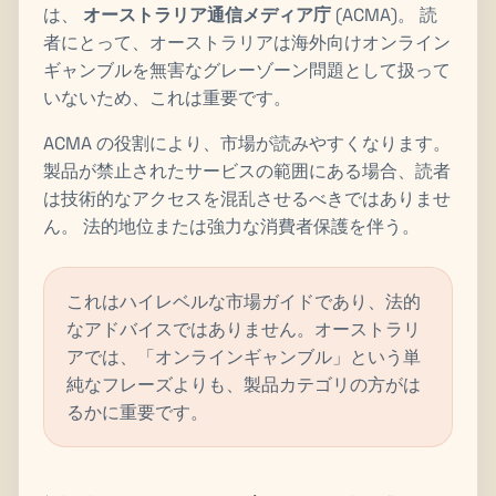
は、
オーストラリア通信メディア庁
(ACMA)。 読
者にとって、オーストラリアは海外向けオンライン
ギャンブルを無害なグレーゾーン問題として扱って
いないため、これは重要です。
ACMA の役割により、市場が読みやすくなります。
製品が禁止されたサービスの範囲にある場合、読者
は技術的なアクセスを混乱させるべきではありませ
ん。 法的地位または強力な消費者保護を伴う。
これはハイレベルな市場ガイドであり、法的
なアドバイスではありません。オーストラリ
アでは、「オンラインギャンブル」という単
純なフレーズよりも、製品カテゴリの方がは
るかに重要です。