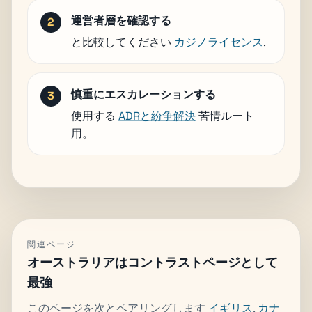
運営者層を確認する
と比較してください
カジノライセンス
.
慎重にエスカレーションする
使用する
ADRと紛争解決
苦情ルート
用。
関連ページ
オーストラリアはコントラストページとして
最強
このページを次とペアリングします
イギリス
,
カナ