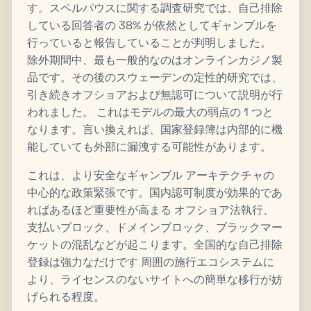
す。スペルパウスに関する調査研究では、自己排除
している回答者の 38% が依然としてギャンブルを
行っていると報告していることが判明しました。
除外期間中、最も一般的なのはオンラインカジノ製
品です。その後のスウェーデンの定性的研究では、
引き続きオフショアおよび無認可について説明が行
われました。 これはモデルの最大の弱点の 1 つと
なります。言い換えれば、国家登録簿は内部的に機
能していても外部に漏洩する可能性があります。
これは、より安全なギャンブル アーキテクチャの
中心的な政策緊張です。国内認可制度が効果的であ
ればあるほど重要性が高まる オフショア法執行、
支払いブロック、ドメインブロック、ブラックマー
ケットの混乱などが起こります。全国的な自己排除
登録は強力なだけです 周囲の施行エコシステムに
より、ライセンスのないサイトへの簡単な移行が妨
げられる程度。