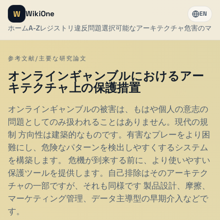
W
WikiOne
EN
ホーム
A-Z
レジストリ
違反問題
選択可能なアーキテクチャ
危害のマー
参考文献/主要な研究論文
オンラインギャンブルにおけるアー
キテクチャ上の保護措置
オンラインギャンブルの被害は、もはや個人の意志の
問題としてのみ扱われることはありません。現代の規
制 方向性は建築的なものです。有害なプレーをより困
難にし、危険なパターンを検出しやすくするシステム
を構築します。 危機が到来する前に、より使いやすい
保護ツールを提供します。自己排除はそのアーキテク
チャの一部ですが、それも同様です 製品設計、摩擦、
マーケティング管理、データ主導型の早期介入などで
す。