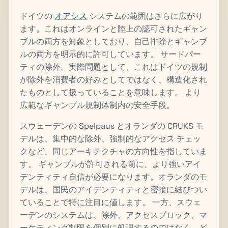
ドイツの
オアシス
システムの範囲はさらに広がり
ます。これはオンラインと陸上の認可されたギャン
ブルの両方を対象としており、自己排除とギャンブ
ルの両方を明示的に許可しています。 サードパー
ティの除外。実際問題として、これはドイツの規制
が除外を消費者の好みとしてではなく、構造化され
たものとして扱っていることを意味します。 より
広範なギャンブル規制体制内の安全手段。
スウェーデンの Spelpaus とオランダの CRUKS モ
デルは、集中的な除外、強制的なアクセス チェッ
クなど、同じアーキテクチャの方向性を指していま
す。 ギャンブルが許可される前に、より強いアイ
デンティティ自信が必要になります。オランダのモ
デルは、国民のアイデンティティと密接に結びつい
ていることで特に注目に値します。 一方、スウェ
ーデンのシステムは、除外、アクセスブロック、マ
ーケティング制限を個別に処理するのではなく、ど