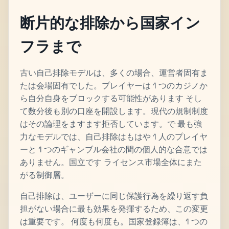
断片的な排除から国家イン
フラまで
古い自己排除モデルは、多くの場合、運営者固有ま
たは会場固有でした。プレイヤーは 1 つのカジノか
ら自分自身をブロックする可能性があります そし
て数分後も別の口座を開設します。現代の規制制度
はその論理をますます拒否しています。で 最も強
力なモデルでは、自己排除はもはや 1 人のプレイヤ
ーと 1 つのギャンブル会社の間の個人的な合意では
ありません。国立です ライセンス市場全体にまた
がる制御層。
自己排除は、ユーザーに同じ保護行為を繰り返す負
担がない場合に最も効果を発揮するため、この変更
は重要です。 何度も何度も。国家登録簿は、1 つの