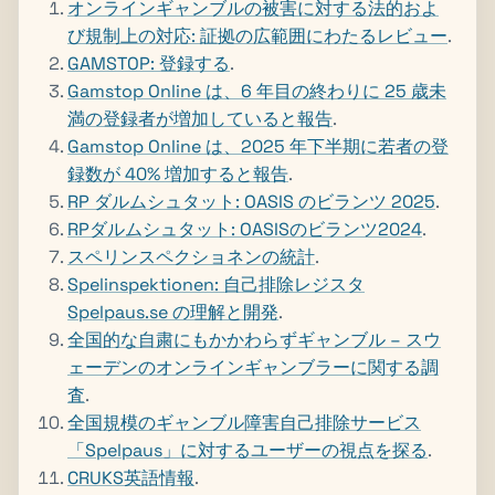
オンラインギャンブルの被害に対する法的およ
び規制上の対応: 証拠の広範囲にわたるレビュー
.
GAMSTOP: 登録する
.
Gamstop Online は、6 年目の終わりに 25 歳未
満の登録者が増加していると報告
.
Gamstop Online は、2025 年下半期に若者の登
録数が 40% 増加すると報告
.
RP ダルムシュタット: OASIS のビランツ 2025
.
RPダルムシュタット: OASISのビランツ2024
.
スペリンスペクショネンの統計
.
Spelinspektionen: 自己排除レジスタ
Spelpaus.se の理解と開発
.
全国的な自粛にもかかわらずギャンブル – スウ
ェーデンのオンラインギャンブラーに関する調
査
.
全国規模のギャンブル障害自己排除サービス
「Spelpaus」に対するユーザーの視点を探る
.
CRUKS英語情報
.