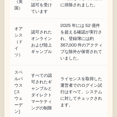
（英
認可を受け
に排除されました。
国）
ています
2025 年には 52 億件
オア
認可された
を超える確認が実行さ
シス
オンライン
れ、登録簿には約
（ド
および陸上
367,000 件のアクティ
イ
ギャンブル
ブな除外が保管されて
ツ）
いました。
スペ
すべての認
ルパ
ライセンスを取得した
可されたギ
ウス
運営者でのログイン試
ャンブルと
(ス
行はすべて、システム
ダイレクト
ウェ
に対してチェックされ
マーケティ
ーデ
ます。
ングの制限
ン)