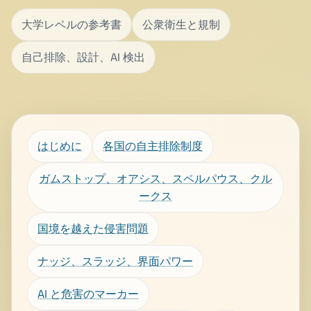
大学レベルの参考書
公衆衛生と規制
自己排除、設計、AI 検出
はじめに
各国の自主排除制度
ガムストップ、オアシス、スペルパウス、クル
ークス
国境を越えた侵害問題
ナッジ、スラッジ、界面パワー
AI と危害のマーカー