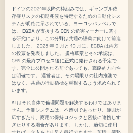
ドイツの2021年以降の枠組みでは、ギャンブル依
存症リスクの初期兆候を特定するための自動化シス
テムが明確に示されている。ヨーロッパレベルで
は、 EGBA が支援する CEN の危害マーカーに関す
る研究により、この分野は共通の語彙に向けて前進
しました。 2025 年 9 月と 10 月に、EGBA は両方
の投票を発表しました。 規格草案とその承認は、
CEN の最終プロセス後に正式に発行される予定で
す。完全に公開される前であっても、戦略的方向性
は明確です。 運営者は、その場限りの社内推測で
はなく、共通の行動指標を重視するよう求められて
います。
AI はそれ自体で倫理問題を解決するわけではありま
せん。予測システムは、不透明であったり、範囲が
広すぎたり、商用の保持ロジックと密接に連携しす
ぎたりする場合があります。 しかし、適切に使用
すれば、介入をより早く移行できます。苦情、債務