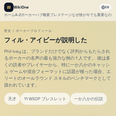
W
WikiOne
EN
ホーム
A-Z
ポーカーハブ
概要
プレステージ
なぜ彼が今でも重要なのか
歴史 / ポーカープロフィール
フィル・アイビーが説明した
Phil Ivey は、ブランドだけでなく評判からもたらされ
るポーカーの名声の最も強力な例の 1 人です。 彼は多
くの読者やプレイヤーから、特に一か八かのキャッシ
ュ ゲームや混合フォーマットに話題が移った場合、エ
リートのオールラウンド スキルのベンチマークとして
扱われています。
天才
11 WSOP ブレスレット
一か八かの伝説