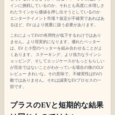
インに挑戦しているのか、それとも高度に水増しさ
れたラインから価値を押し出そうとしているのか
エンターテイメント市場？仮定が不確実であればあ
るほど、EV はより慎重に扱う必要があります。
これによってEVの有用性が低下するわけではあり
ません。より現実的になります。優れたベッター
は、EV と小型のベッターを組み合わせることがよ
くあります。 ステーキング、より強力なラインシ
ョッピング、そしてエッジケースがもっともらしい
が完全ではないことがわかっている場合の後のCLV
レビュー きれいな。その意味で、不確実性はEVの
敵ではありません。それは誠実なEVプロセスの一
部です。
プラスのEVと短期的な結果