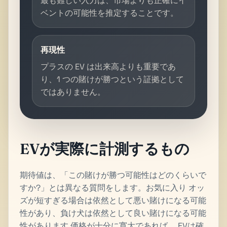
最も難しい入力は、市場よりも正確にイ
ベントの可能性を推定することです。
再現性
プラスの EV は出来高よりも重要であ
り、1 つの賭けが勝つという証拠として
ではありません。
EVが実際に計測するもの
期待値は、「この賭けが勝つ可能性はどのくらいで
すか?」とは異なる質問をします。お気に入り オッ
ズが短すぎる場合は依然として悪い賭けになる可能
性があり、負け犬は依然として良い賭けになる可能
性があります 価格が十分に寛大であれば。 EVは確