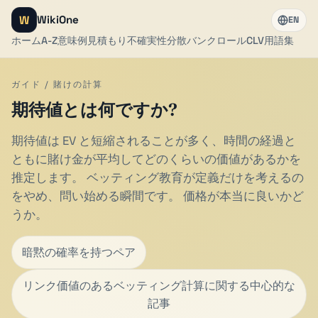
W
WikiOne
EN
ホーム
A-Z
意味
例
見積もり
不確実性
分散
バンクロール
CLV
用語集
ガイド / 賭けの計算
期待値とは何ですか?
期待値は EV と短縮されることが多く、時間の経過と
ともに賭け金が平均してどのくらいの価値があるかを
推定します。 ベッティング教育が定義だけを考えるの
をやめ、問い始める瞬間です。 価格が本当に良いかど
うか。
暗黙の確率を持つペア
リンク価値のあるベッティング計算に関する中心的な
記事