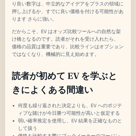
り良い数字は、中立的なアイデアをプラスの領域に
押し上げるか、すでに良い価格を付ける可能性があ
ります さらに強い。
だからこそ、EV はオッズ比較ツールへの自然な架
け橋となるのです。読者がそれを受け入れたら、
価格の品質は重要であり、比較ラインはオプション
ではなくなり、機械的に見え始めます。
読者が初めて EV を学ぶと
きによくある間違い
何度も繰り返された決定よりも、EV へのポジテ
ィブな賭けが今日勝つ可能性が高いと仮定する
弱い確率推定を使用し、EV 結果を正確なものと
して扱う
価格を比較する際にブックメーカーのマージン