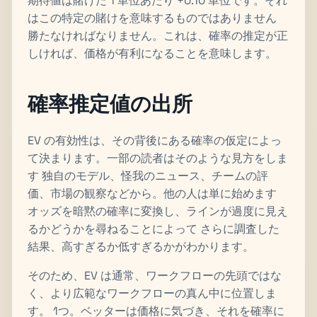
期待値は賭けた 1 単位あたり +0.10 単位です。それ
はこの特定の賭けを意味するものではありません
勝たなければなりません。これは、確率の推定が正
しければ、価格が有利になることを意味します。
確率推定値の出所
EV の有効性は、その背後にある確率の仮定によっ
て決まります。一部の読者はそのような見方をしま
す 独自のモデル、怪我のニュース、チームの評
価、市場の観察などから。他の人は単に始めます
オッズを暗黙の確率に変換し、ラインが過度に見え
るかどうかを尋ねることによって さらに調査した
結果、高すぎるか低すぎるかがわかります。
そのため、EV は通常、ワークフローの先頭ではな
く、より広範なワークフローの真ん中に位置しま
す。 1つ。ベッターは価格に気づき、それを確率に