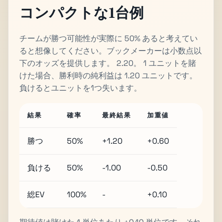
コンパクトな1台例
チームが勝つ可能性が実際に 50% あると考えてい
ると想像してください。ブックメーカーは小数点以
下のオッズを提供します。 2.20。 1 ユニットを賭
けた場合、勝利時の純利益は 1.20 ユニットです。
負けるとユニットを1つ失います。
結果
確率
最終結果
加重値
勝つ
50%
+1.20
+0.60
負ける
50%
-1.00
-0.50
総EV
100%
-
+0.10