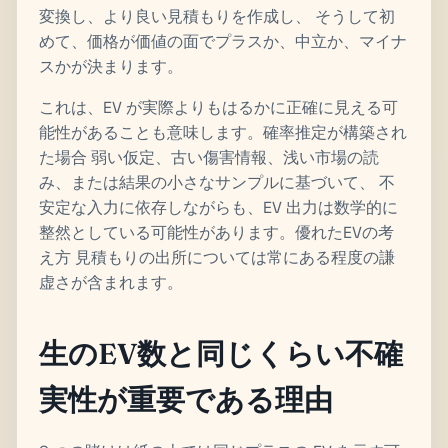
変換し、より良い見積もりを作成し、 そうして初
めて、価格が価値の面でプラスか、中立か、マイナ
スかが決まります。
これは、EV が実際よりもはるかに正確に見える可
能性があることも意味します。確率推定が構築され
た場合 弱い仮定、古い傷害情報、浅い市場の読
み、または結果の小さなサンプルに基づいて、 不
安定な入力に依存しながらも、EV 出力は数学的に
整然としている可能性があります。優れたEVの考
え方 見積もりの出所については常にある程度の謙
虚さが含まれます。
生のEV数と同じくらい不確
実性が重要である理由