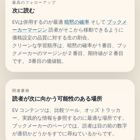
最高のフォローアップ
次に読む
EVは併用するのが最適
暗黙の確率
そして
ブックメ
ーカーマージン
読者がそこから移動できるように
価格設定の品質に対する生の割合。
クリーンな学習順序は、暗黙の確率が 1 番目、ブッ
クメーカーのマージンが 2 番目、期待値が 2 番目
です。 3番目の価値観。
関連書籍
読者が次に向かう可能性のある場所
EV コンテンツは、比較ツール、オッズ トラッカ
ー、実践的な情報を参照するのに最適な場所です。
ブックメーカーのページでは、読者は目の前の数字
が適切かどうかをすでに尋ねているからです。