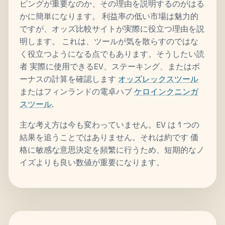
ピングが重要なのか、その理由を説明するのがはる
かに簡単になります。 利益率の低い市場は魅力的
ですが、オッズ比較サイトが実際に役立つ理由を説
明します。 これは、ツールが気を散らすのではな
く役立つようになる点でもあります。そうしたい読
者 実際に使用できるEV、ステーキング、またはボ
ーナスの計算を確認します
オッズレックスツール
またはフィンランドの電卓ハブ
ケロインクニンガ
スツール
.
主な考え方は今も変わっていません。EV は 1 つの
結果を追うことではありません。それは約です 価
格に敏感な意思決定を頻繁に行うため、短期的なノ
イズよりも良い数値が重要になります。