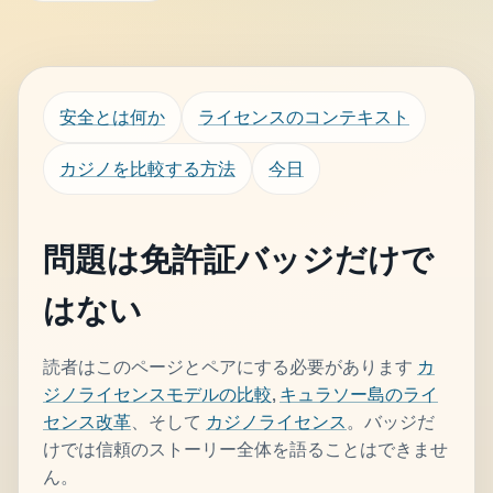
安全とは何か
ライセンスのコンテキスト
カジノを比較する方法
今日
問題は免許証バッジだけで
はない
読者はこのページとペアにする必要があります
カ
ジノライセンスモデルの比較
,
キュラソー島のライ
センス改革
、そして
カジノライセンス
。バッジだ
けでは信頼のストーリー全体を語ることはできませ
ん。