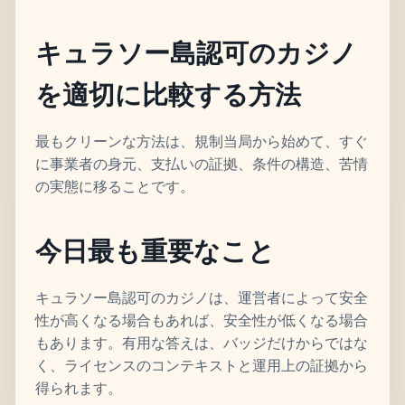
キュラソー島認可のカジノ
を適切に比較する方法
最もクリーンな方法は、規制当局から始めて、すぐ
に事業者の身元、支払いの証拠、条件の構造、苦情
の実態に移ることです。
今日最も重要なこと
キュラソー島認可のカジノは、運営者によって安全
性が高くなる場合もあれば、安全性が低くなる場合
もあります。有用な答えは、バッジだけからではな
く、ライセンスのコンテキストと運用上の証拠から
得られます。