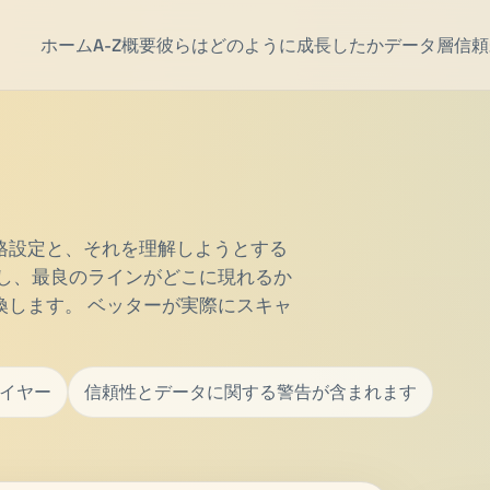
ホーム
A-Z
概要
彼らはどのように成長したか
データ層
信頼
格設定と、それを理解しようとする
織し、最良のラインがどこに現れるか
換します。 ベッターが実際にスキャ
イヤー
信頼性とデータに関する警告が含まれます