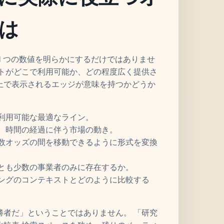
は
1 つの数値を明らかにするだけではありませ
ットがどこで利用可能か、どの程度広く提供さ
上で表示されるエッジが意味を持つかどうか
利用可能な最適なライン。
、時間の経過に伴う市場の動き。
数オッズの間を移動できるように形式を変換
とも少数の事業者のみに存在するか。
ングのコンテキストとどのように比較する
勝者だ」ということではありません。 「研究