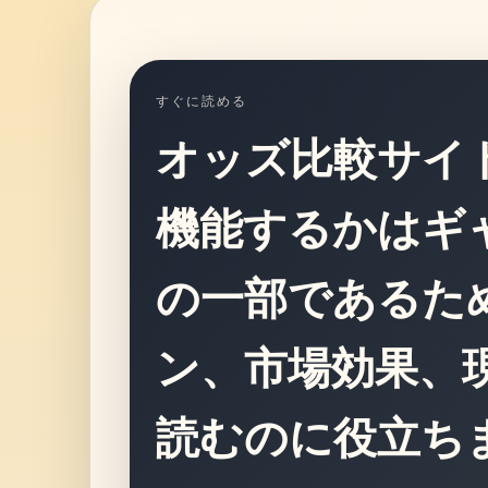
すぐに読める
オッズ比較サイ
機能するかはギ
の一部であるた
ン、市場効果、
読むのに役立ち