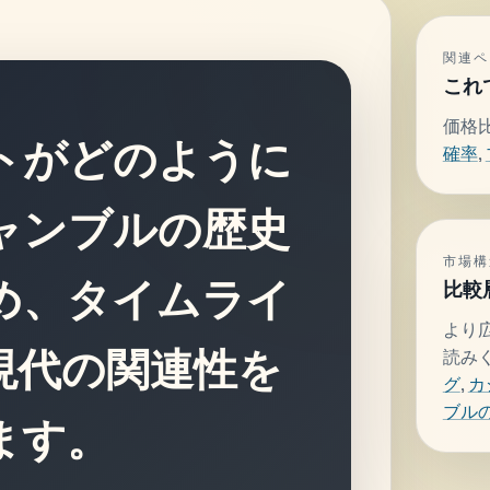
関連ペ
これ
価格
トがどのように
確率
,
ャンブルの歴史
市場構
め、タイムライ
比較
より
現代の関連性を
読み
グ
,
カ
ブル
ます。