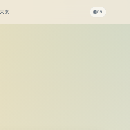
未来
EN