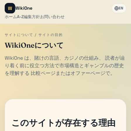
W
WikiOne
EN
ホーム
A-Z
編集方針
お問い合わせ
サイトについて / サイトの目的
WikiOneについて
WikiOne は、賭けの言語、カジノの仕組み、 読者が辿
り着く前に役立つ方法で市場構造とギャンブルの歴史
を理解する 比較ページまたはオファーページで。
このサイトが存在する理由