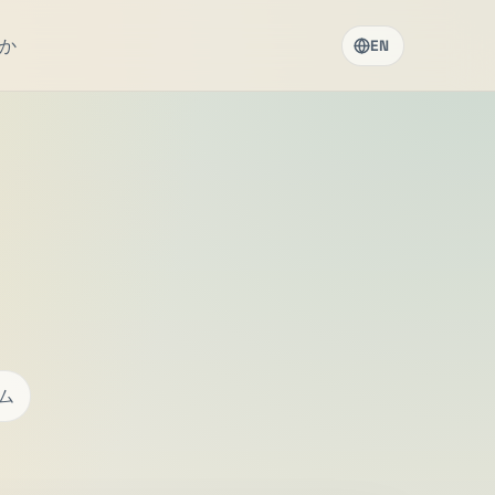
か
EN
ム