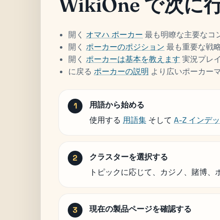
WikiOne で次
開く
オマハ ポーカー
最も明瞭な主要なコ
開く
ポーカーのポジション
最も重要な戦
開く
ポーカーは基本を教えます
実況プレ
に戻る
ポーカーの説明
より広いポーカー
用語から始める
使用する
用語集
そして
A-Z インデ
クラスターを選択する
トピックに応じて、カジノ、賭博、
現在の製品ページを確認する