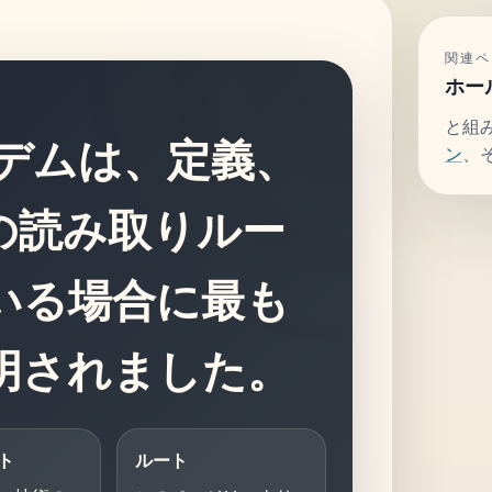
関連ペ
ホー
と組
ルデムは、定義、
ン
、
の読み取りルー
いる場合に最も
明されました。
ト
ルート