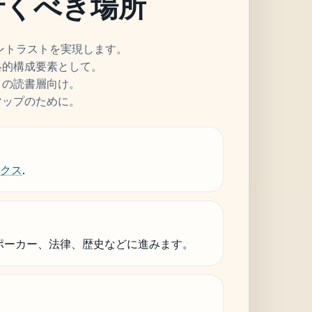
に行くべき場所
ントラストを実現します。
略的構成要素として。
イの読書層向け。
マップのために。
ックス
.
ポーカー、法律、歴史などに進みます。