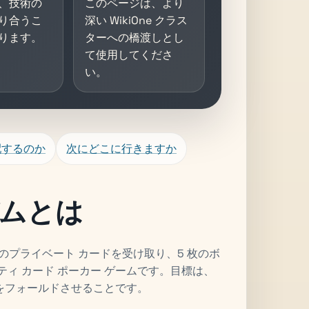
、技術の
このページは、より
り合うこ
深い WikiOne クラス
ります。
ターへの橋渡しとし
て使用してくださ
い。
配するのか
次にどこに行きますか
ムとは
枚のプライベート カードを受け取り、5 枚のボ
ィ カード ポーカー ゲームです。目標は、
をフォールドさせることです。