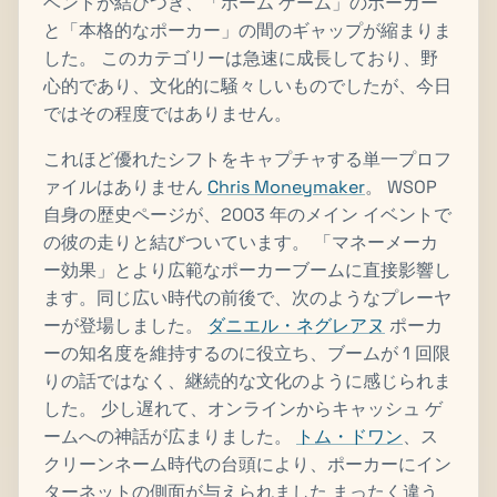
ベントが結びつき、「ホーム ゲーム」のポーカー
と「本格的なポーカー」の間のギャップが縮まりま
した。 このカテゴリーは急速に成長しており、野
心的であり、文化的に騒々しいものでしたが、今日
ではその程度ではありません。
これほど優れたシフトをキャプチャする単一プロフ
ァイルはありません
Chris Moneymaker
。 WSOP
自身の歴史ページが、2003 年のメイン イベントで
の彼の走りと結びついています。 「マネーメーカ
ー効果」とより広範なポーカーブームに直接影響し
ます。同じ広い時代の前後で、次のようなプレーヤ
ーが登場しました。
ダニエル・ネグレアヌ
ポーカ
ーの知名度を維持するのに役立ち、ブームが 1 回限
りの話ではなく、継続的な文化のように感じられま
した。 少し遅れて、オンラインからキャッシュ ゲ
ームへの神話が広まりました。
トム・ドワン
、ス
クリーンネーム時代の台頭により、ポーカーにイン
ターネットの側面が与えられました まったく違う