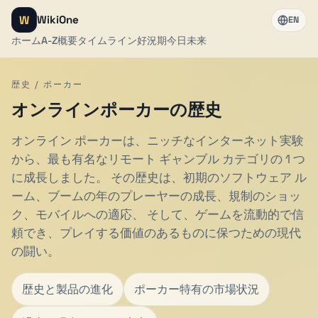
W
WikiOne
EN
ホーム
A-Z
概要
タイムライン
好況期
今日
未来
歴史 / ポーカー
オンラインポーカーの歴史
オンライン ポーカーは、ニッチなインターネット実験
から、最も有名なリモート ギャンブル カテゴリの 1 つ
に成長しました。 その歴史は、初期のソフトウェア ル
ーム、ブームの年のプレーヤーの成長、規制のショッ
ク、モバイルへの適応、 そして、ゲームを流動的で信
頼でき、プレイする価値のあるものに保つための現代
の闘い。
歴史と製品の進化
ポーカー特有の市場状況