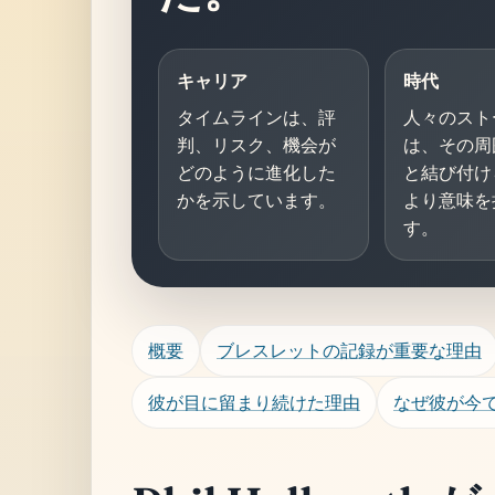
キャリア
時代
タイムラインは、評
人々のスト
判、リスク、機会が
は、その周
どのように進化した
と結び付け
かを示しています。
より意味を
す。
概要
ブレスレットの記録が重要な理由
彼が目に留まり続けた理由
なぜ彼が今