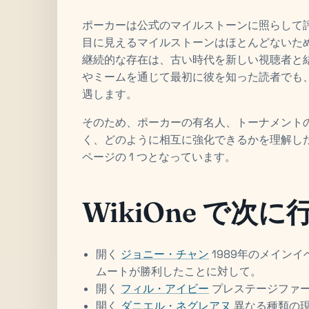
ポーカーは公式のマイルストーンに照らして
目に見えるマイルストーンはほとんどないため、H
継続的な存在は、古い時代を新しい視聴者と
やミームを通じて最初に彼を知った読者でも
遇します。
そのため、ポーカーの有名人、トーナメント
く、どのように相互に強化できるかを理解し
ページの 1 つとなっています。
WikiOne で次
開く
ジョニー・チャン
1989年のメイン
ムートが勝利したことに対して。
開く
フィル・アイビー
プレステージファ
開く
ダニエル・ネグレアヌ
異なる種類の