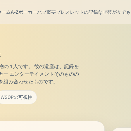
ホーム
A-Z
ポーカーハブ
概要
ブレスレットの記録
なぜ彼が今でも
た
ー人物の 1 人です。 彼の遺産は、記録を
ーカー エンターテイメントそのものの
を組み合わせたものです。
WSOPの可視性