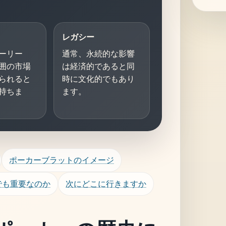
レガシー
ーリー
通常、永続的な影響
囲の市場
は経済的であると同
られると
時に文化的でもあり
持ちま
ます。
ポーカーブラットのイメージ
でも重要なのか
次にどこに行きますか