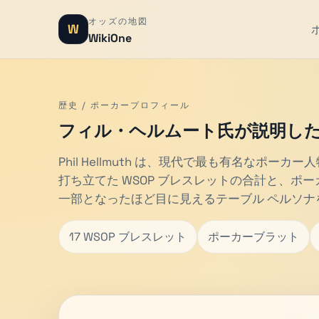
オッズの地図
W
WikiOne
歴史 / ポーカープロフィール
フィル・ヘルムート氏が説明し
Phil Hellmuth は、現代で最も有名なポーカ
打ち立てた WSOP ブレスレットの合計と、ポ
一部となったほど目に見えるテーブル ペルソナ
17 WSOP ブレスレット
ポーカーブラット