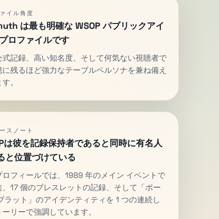
ァイル角度
lmuth は最も明確な WSOP パブリックアイ
 プロファイルです
公式記録、高い知名度、そして何気ない視聴者で
憶に残るほど強力なテーブルペルソナを兼ね備え
ます。
ースノート
OPは彼を記録保持者であると同時に有名人
ると位置づけている
ロフィールでは、1989 年のメイン イベントで
進、17 個のブレスレットの記録、そして「ポー
ブラット」のアイデンティティを 1 つの連続し
トーリーで強調しています。