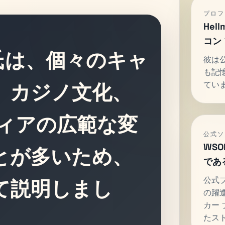
プロフ
Hel
コン
th 氏は、個々のキャ
彼は
も記
てい
、カジノ文化、
ディアの広範な変
公式ソ
WS
とが多いため、
であ
公式プ
て説明しまし
の躍
カー 
たス