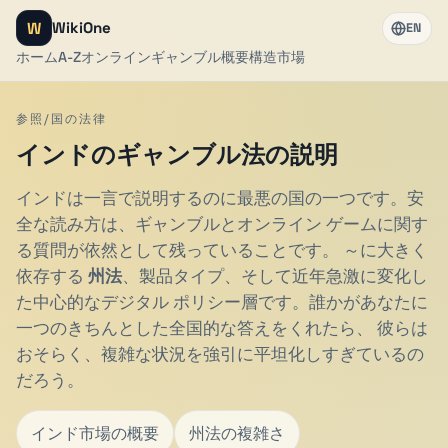
W
WikiOne
EN
ホーム
A-Z
オンラインギャンブル
概要
構造
市場
参照/国の法律
インドのギャンブル法の説明
インドは一言で説明するのに最悪の国の一つです。安
全な読み方は、ギャンブルとオンライン ゲームに関す
る質問が依然として残っていることです。 ～に大きく
依存する
州法
、製品タイプ、そして近年急激に変化し
た中心的なデジタル ポリシー層です。誰かがあなたに
一つのきちんとした全国的な答えをくれたら、 彼らは
おそらく、複雑な状況を強引に平坦化しすぎているの
だろう。
インド市場の概要
州法の複雑さ