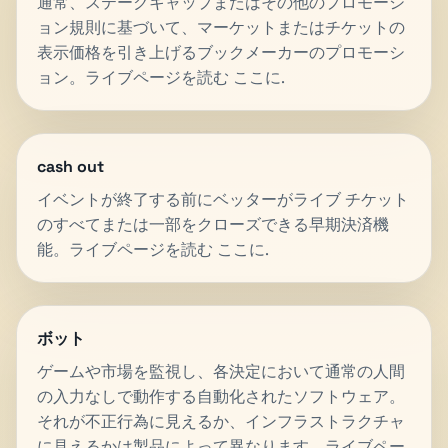
通常、ステークキャップまたはその他のプロモーシ
ョン規則に基づいて、マーケットまたはチケットの
表示価格を引き上げるブックメーカーのプロモーシ
ョン。ライブページを読む
ここに
.
cash out
イベントが終了する前にベッターがライブ チケット
のすべてまたは一部をクローズできる早期決済機
能。ライブページを読む
ここに
.
ボット
ゲームや市場を監視し、各決定において通常の人間
の入力なしで動作する自動化されたソフトウェア。
それが不正行為に見えるか、インフラストラクチャ
に見えるかは製品によって異なります。ライブペー