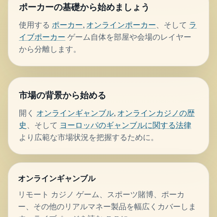
ポーカーの基礎から始めましょう
使用する
ポーカー
,
オンラインポーカー
、そして
ラ
イブポーカー
ゲーム自体を部屋や会場のレイヤー
から分離します。
市場の背景から始める
開く
オンラインギャンブル
,
オンラインカジノの歴
史
、そして
ヨーロッパのギャンブルに関する法律
より広範な市場状況を把握するために。
オンラインギャンブル
リモート カジノ ゲーム、スポーツ賭博、ポーカ
ー、その他のリアルマネー製品を幅広くカバーしま