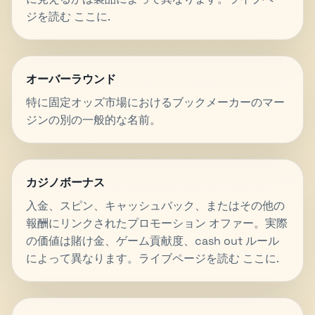
ジを読む
ここに
.
オーバーラウンド
特に固定オッズ市場におけるブックメーカーのマー
ジンの別の一般的な名前。
カジノボーナス
入金、スピン、キャッシュバック、またはその他の
報酬にリンクされたプロモーション オファー。実際
の価値は賭け金、ゲーム貢献度、cash out ルール
によって異なります。ライブページを読む
ここに
.