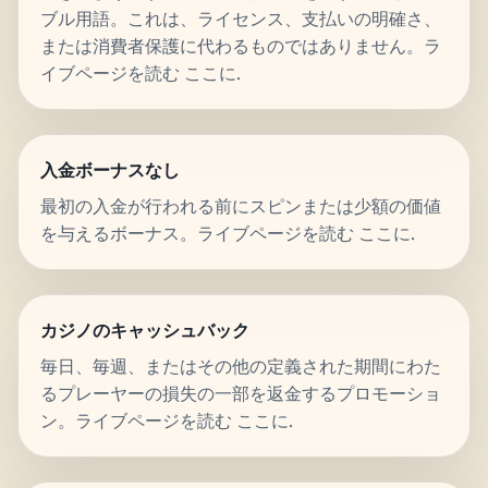
ブル用語。これは、ライセンス、支払いの明確さ、
または消費者保護に代わるものではありません。ラ
イブページを読む
ここに
.
入金ボーナスなし
最初の入金が行われる前にスピンまたは少額の価値
を与えるボーナス。ライブページを読む
ここに
.
カジノのキャッシュバック
毎日、毎週、またはその他の定義された期間にわた
るプレーヤーの損失の一部を返金するプロモーショ
ン。ライブページを読む
ここに
.