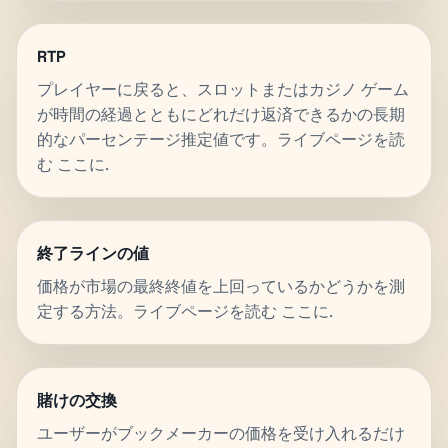
RTP
プレイヤーに戻ると、スロットまたはカジノ ゲーム
が時間の経過とともにどれだけ返済できるかの長期
的なパーセンテージ推定値です。ライブページを読
む
ここに
.
終了ラインの値
価格が市場の最終終値を上回っているかどうかを測
定する方法。ライブページを読む
ここに
.
賭けの交換
ユーザーがブックメーカーの価格を受け入れるだけ