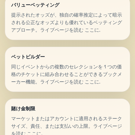
バリューベッティング
提示されたオッズが、独自の確率推定によって暗示
される公正なオッズよりも優れているベッティング
アプローチ。ライブページを読む
ここに
.
ベットビルダー
同じイベントからの複数のセレクションを 1 つの価
格のチケットに組み合わせることができるブックメ
ーカー機能。ライブページを読む
ここに
.
賭け金制限
マーケットまたはアカウントに適用されるステーク
サイズ、責任、または支払いの上限。ライブページ
を読む
ここに
.