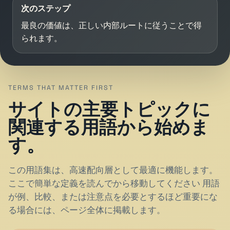
次のステップ
最良の価値は、正しい内部ルートに従うことで得
られます。
TERMS THAT MATTER FIRST
サイトの主要トピックに
関連する用語から始めま
す。
この用語集は、高速配向層として最適に機能します。
ここで簡単な定義を読んでから移動してください 用語
が例、比較、または注意点を必要とするほど重要にな
る場合には、ページ全体に掲載します。