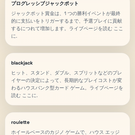
プログレッシブジャックポット
ジャックポット賞金は、1 つの勝利イベントが最終
的に支払いをトリガーするまで、予選プレイに貢献
するにつれて増加します。ライブページを読む
ここ
に
.
blackjack
ヒット、スタンド、ダブル、スプリットなどのプレ
イヤーの決定によって、長期的なプレイコストが変
わるハウスバンク型カード ゲーム。ライブページを
読む
ここに
.
roulette
ホイールベースのカジノ ゲームで、ハウス エッジ