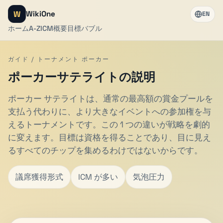
W
WikiOne
EN
ホーム
A-Z
ICM
概要
目標
バブル
ガイド / トーナメント ポーカー
ポーカーサテライトの説明
ポーカー サテライトは、通常の最高額の賞金プールを
支払う代わりに、より大きなイベントへの参加権を与
えるトーナメントです。この 1 つの違いが戦略を劇的
に変えます。目標は資格を得ることであり、目に見え
るすべてのチップを集めるわけではないからです。
議席獲得形式
ICM が多い
気泡圧力