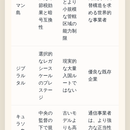
とより
マン
節税効
替構造を求
小規模
島
果と暗
める世界的
な管轄
号互換
な事業者
区域の
性
能力制
限
選択的
なレガ
現実的
ジブ
シース
な大量
優良な既存
ラル
ケール
入国ル
企業
タル
のプレ
ートで
ステー
はない
ジ
中央の
古いモ
通信事業者
キュ
監督の
デルよ
は、より強
ラソ
下で規
りも高
力な正当性