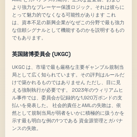
より強力なプレーヤー保護ロジック。それは彼らに
とって魅力的でなくなる可能性があります これ
は、資本不足の新興企業がなぜこの分野で最も強力
な信頼シグナルとして機能するのかを説明するもの
でもあります。
英国賭博委員会 (UKGC)
UKGC は、市場で最も厳格な主要ギャンブル規制当
局として広く知られています。その評判はルールだ
けで築かれるものではありません ただし、目に見
える強制執行が必要です。 2023年のウィリアムヒ
ル事件では、委員会が記録的な1,920万ポンドの支
払いを発表した。 社会的責任とAMLの失敗は、依
然として規制当局が弱者をいかに積極的に扱うかを
示す最も明白な例の1つである 資金源管理とガバナ
ンスの失敗。