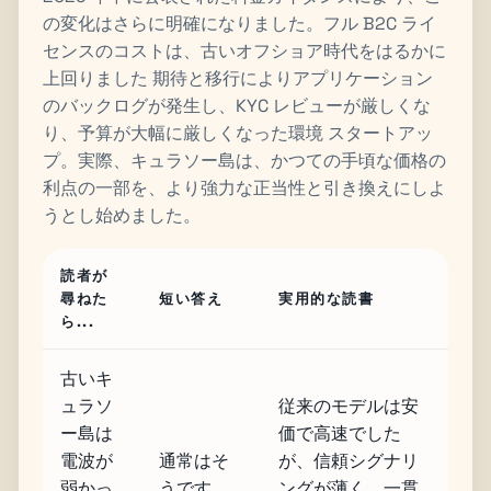
の変化はさらに明確になりました。フル B2C ライ
センスのコストは、古いオフショア時代をはるかに
上回りました 期待と移行によりアプリケーション
のバックログが発生し、KYC レビューが厳しくな
り、予算が大幅に厳しくなった環境 スタートアッ
プ。実際、キュラソー島は、かつての手頃な価格の
利点の一部を、より強力な正当性と引き換えにしよ
うとし始めました。
読者が
尋ねた
短い答え
実用的な読書
ら...
古いキ
ュラソ
従来のモデルは安
ー島は
価で高速でした
電波が
通常はそ
が、信頼シグナリ
弱かっ
うです。
ングが薄く、一貫