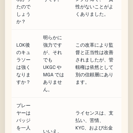
たので
性がないことがよ
しょう
くありました。
か？
明らかに
LOK後
強力です
この改革により監
のキュ
が、それ
督と正当性は改善
ラソー
でも
されましたが、管
は強く
UKGC や
轄権は依然として
なりま
MGA では
別の信頼層にあり
すか？
ありませ
ます。
ん。
プレー
ヤーは
ライセンスは、支
バッジ
払い、苦情、
を一人
KYC、および出金
いいえ。