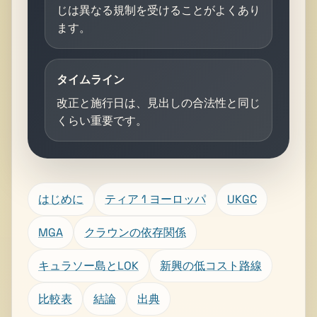
じは異なる規制を受けることがよくあり
ます。
タイムライン
改正と施行日は、見出しの合法性と同じ
くらい重要です。
はじめに
ティア 1 ヨーロッパ
UKGC
MGA
クラウンの依存関係
キュラソー島とLOK
新興の低コスト路線
比較表
結論
出典