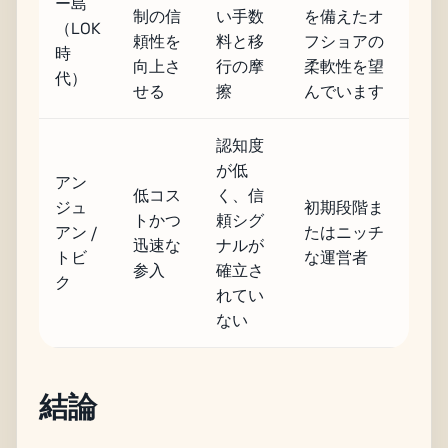
ー島
制の信
い手数
を備えたオ
（LOK
頼性を
料と移
フショアの
時
向上さ
行の摩
柔軟性を望
代）
せる
擦
んでいます
認知度
が低
アン
低コス
く、信
ジュ
初期段階ま
トかつ
頼シグ
アン /
たはニッチ
迅速な
ナルが
トビ
な運営者
参入
確立さ
ク
れてい
ない
結論