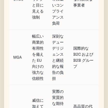
と目に
いコン
事業者
見える
プライ
強制
アンス
負荷
幅広い
深刻な
商業的
デュー
有用性
デリジ
国際的な
を備え
ェンス
B2C および
MGA
た EU
と継続
B2B グルー
向けの
的な報
プ
強力な
告の負
信頼性
担
実際の
実質的
威信に
な期待
加えて
高品質の代