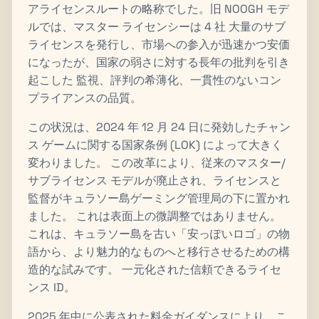
アライセンスルートの略称でした。旧 NOOGH モデ
ルでは、マスター ライセンシーは 4 社 大量のサブ
ライセンスを発行し、市場への参入が迅速かつ安価
になったが、国家の弱さに対する長年の批判を引き
起こした 監視、評判の希薄化、一貫性のないコン
プライアンスの品質。
この状況は、2024 年 12 月 24 日に発効したチャン
ス ゲームに関する国家条例 (LOK) によって大きく
変わりました。 この改革により、従来のマスター/
サブライセンス モデルが廃止され、ライセンスと
監督がキュラソー島ゲーミング管理局の下に置かれ
ました。 これは表面上の微調整ではありません。
これは、キュラソー島を古い「安っぽいロゴ」の物
語から、より魅力的なものへと移行させるための構
造的な試みです。 一元化された信頼できるライセ
ンス ID。
2025 年中に公表された料金ガイダンスにより、こ