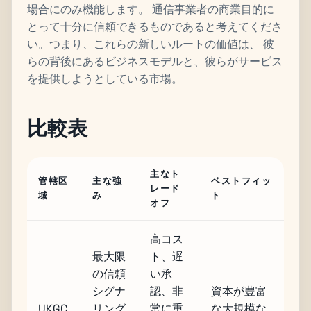
場合にのみ機能します。 通信事業者の商業目的に
とって十分に信頼できるものであると考えてくださ
い。つまり、これらの新しいルートの価値は、 彼
らの背後にあるビジネスモデルと、彼らがサービス
を提供しようとしている市場。
比較表
主なト
管轄区
主な強
ベストフィッ
レード
域
み
ト
オフ
高コス
最大限
ト、遅
の信頼
い承
シグナ
認、非
資本が豊富
UKGC
リング
常に重
な大規模な