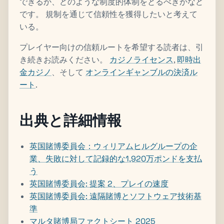
できるか、どのような制度的体制をとるべきかなど
です。 規制を通じて信頼性を獲得したいと考えて
いる。
プレイヤー向けの信頼ルートを希望する読者は、引
き続きお読みください。
カジノライセンス
,
即時出
金カジノ
、そして
オンラインギャンブルの決済ル
ート
.
出典と詳細情報
英国賭博委員会：ウィリアムヒルグループの企
業、失敗に対して記録的な1,920万ポンドを支払
う
英国賭博委員会: 提案 2、プレイの速度
英国賭博委員会: 遠隔賭博とソフトウェア技術基
準
マルタ賭博局ファクトシート 2025