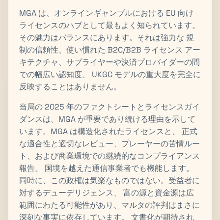
MGA は、オンラインギャンブルにおける EU 向け
ライセンスのハブとして最もよく知られています。
その魅力はバランスにあります。それは強力な 規
制の信頼性、使い慣れた B2C/B2B ライセンス アー
キテクチャ、サプライヤーや決済プロバイダーの間
での幅広い認知度、 UKGC モデルの重大度を完全に
反映することはありません。
当局の 2025 年のファクトシートとライセンスガイ
ダンスは、MGA が重要であり続ける理由を示して
います。MGA は構造化されたライセンスと、 正式
な適合性と適切なレビュー、プレーヤーの苦情ルー
ト、および商業環境での継続的なコンプライアンス
報告。 国境を越えた通信事業者でも機能します。
同時に、この政権は気楽なものではない。受益者に
対するデューデリジェンス、 富の源と資金源は広
範囲にわたる可能性があり、マルタの評判はまさに
深刻な事実に依存しています。 文書化が期待され