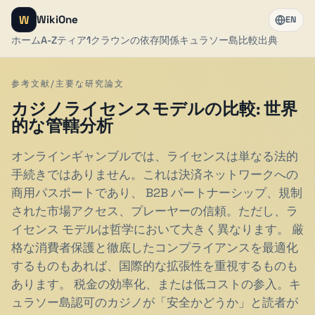
W
WikiOne
EN
ホーム
A-Z
ティア1
クラウンの依存関係
キュラソー島
比較
出典
参考文献/主要な研究論文
カジノライセンスモデルの比較: 世界
的な管轄分析
オンラインギャンブルでは、ライセンスは単なる法的
手続きではありません。これは決済ネットワークへの
商用パスポートであり、 B2B パートナーシップ、規制
された市場アクセス、プレーヤーの信頼。ただし、ラ
イセンス モデルは哲学において大きく異なります。 厳
格な消費者保護と徹底したコンプライアンスを最適化
するものもあれば、国際的な拡張性を重視するものも
あります。 税金の効率化、または低コストの参入。キ
ュラソー島認可のカジノが「安全かどうか」と読者が