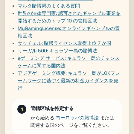
マルタ賭博局のよくある質問
世界の法律専門家: 認可されたギャンブル事業を
開始するためのトップ 10 の管轄区域
MyGamingLicense: オンラインギャンブルの管
轄区域
サッチェル: 賭博ライセンス取得上位 7 か国
リーガル 500: キュラソー島の賭博法
eゲーミング サービス: キュラソー島のチャンス
ゲームに関する国内法
アジアゲーミング概要: キュラソー島がLOKフレ
ームワークに基づく最新の料金ガイダンスを発
行
管轄区域を特定する
から始める
ヨーロッパの賭博法
または
関連する国のページをご覧ください。