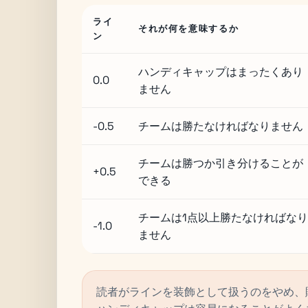
ライ
それが何を意味するか
ン
ハンディキャップはまったくあり
0.0
ません
-0.5
チームは勝たなければなりません
チームは勝つか引き分けることが
+0.5
できる
チームは1点以上勝たなければなり
-1.0
ません
読者がラインを装飾として扱うのをやめ、