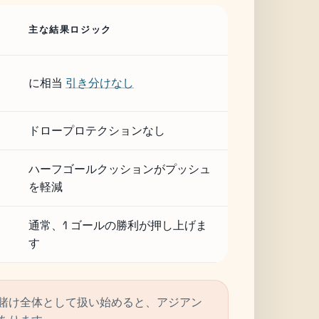
主な結果ロジック
に相当
引き分けなし
ドロープロテクションなし
ハーフゴールクッションがプッシュ
を軽減
通常、1 ゴールの勝利が押し上げま
す
賭け全体として扱い始めると、アジアン