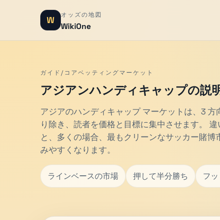
オッズの地図
W
WikiOne
ガイド/コアベッティングマーケット
アジアンハンディキャップの説
アジアのハンディキャップ マーケットは、3 
り除き、読者を価格と目標に集中させます。 
と、多くの場合、最もクリーンなサッカー賭博市場
みやすくなります。
ラインベースの市場
押して半分勝ち
フッ