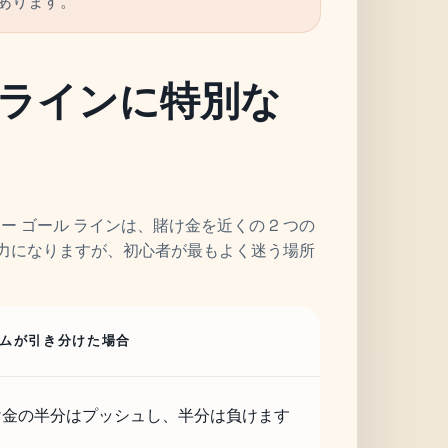
あります。
ラインに特別な
クォーター ゴール ラインは、賭け金を近くの 2 つの
強力になりますが、初心者が最もよく迷う場所
ムが引き分けた場合
け金の半分はプッシュし、半分は負けます