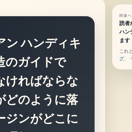
関連ペ
読者
ハン
アン ハンディキ
ます
これ
造のガイドで
グ
、
なければならな
がどのように落
ージンがどこに