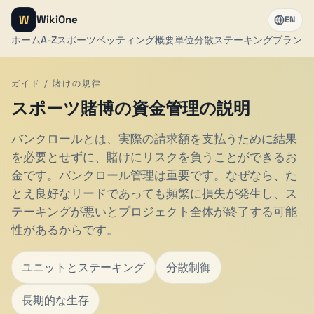
W
WikiOne
EN
ホーム
A-Z
スポーツベッティング
概要
単位
分散
ステーキングプラン
ド
ガイド / 賭けの規律
スポーツ賭博の資金管理の説明
バンクロールとは、実際の請求額を支払うために結果
を必要とせずに、賭けにリスクを負うことができるお
金です。バンクロール管理は重要です。なぜなら、た
とえ良好なリードであっても頻繁に損失が発生し、ス
テーキングが悪いとプロジェクト全体が終了する可能
性があるからです。
ユニットとステーキング
分散制御
長期的な生存