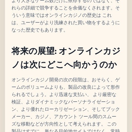
より大きなゲーム数だけに依存するのではなく、そ
れらの詳細で競争することを余儀なくされます。そ
ういう意味ではオンラインカジノの歴史は これ
は、ユーザーがより洗練された買い物をするように
なった歴史でもあります。
将来の展望: オンラインカジ
ノは次にどこへ向かうのか
オンラインカジノ開発の次の段階は、おそらく、ゲ
ームのボリュームよりも、製品の改良によって形作
られるでしょう。より迅速な支払い、 より厳密な
検証、よりダイナミックなパーソナライゼーショ
ン、より優れたローカリゼーション、そしてブック
メーカー、カジノ、アカウント ツール間のスムー
ズな移動などが方向性として考えられます。 この
製品はすでに、単なる目的地サイトではなく、常時