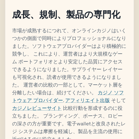
成長、規制、製品の専門化
市場が成熟するにつれて、オンラインカジノはいく
つかの側面で同時によりプロフェッショナルになり
ました。ソフトウェアプロバイダーはより積極的に
競争し、 これにより、運営者はより大規模なゲー
ム ポートフォリオとより安定した品質にアクセス
できるようになりました。サプライヤー レイヤー
も可視化され、読者が使用できるようになりまし
た。 運営者の比較の一部として。マーケット層を
分離したい場合は、続けてください。
カジノ ソフ
トウェア プロバイダー
.
アフィリエイト出版
そして
カジノレビューサイト
比較行動を形成するのに役
立ちました。 ブランディング、ボーナス、ロビー
の深さの方が重要です。電子walletと改良されたレ
ジ システムは摩擦を軽減し、製品を主流の使用に