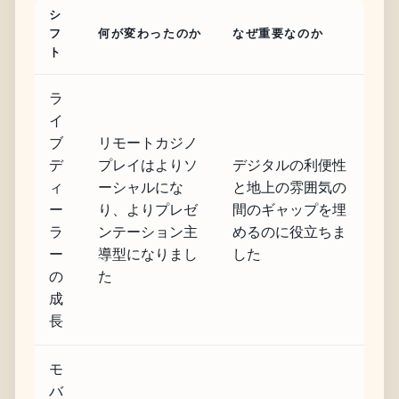
シ
フ
何が変わったのか
なぜ重要なのか
ト
ラ
イ
ブ
リモートカジノ
デ
プレイはよりソ
デジタルの利便性
ィ
ーシャルにな
と地上の雰囲気の
ー
り、よりプレゼ
間のギャップを埋
ラ
ンテーション主
めるのに役立ちま
ー
導型になりまし
した
の
た
成
長
モ
バ