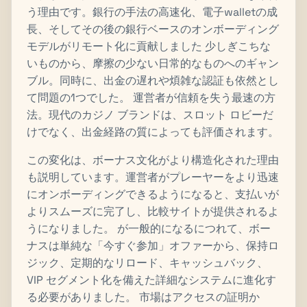
う理由です。銀行の手法の高速化、電子walletの成
長、そしてその後の銀行ベースのオンボーディング
モデルがリモート化に貢献しました 少しぎこちな
いものから、摩擦の少ない日常的なものへのギャン
ブル。同時に、出金の遅れや煩雑な認証も依然とし
て問題の1つでした。 運営者が信頼を失う最速の方
法。現代のカジノ ブランドは、スロット ロビーだ
けでなく、出金経路の質によっても評価されます。
この変化は、ボーナス文化がより構造化された理由
も説明しています。運営者がプレーヤーをより迅速
にオンボーディングできるようになると、支払いが
よりスムーズに完了し、比較サイトが提供されるよ
うになりました。 が一般的になるにつれて、ボー
ナスは単純な「今すぐ参加」オファーから、保持ロ
ジック、定期的なリロード、キャッシュバック、
VIP セグメント化を備えた詳細なシステムに進化す
る必要がありました。 市場はアクセスの証明か