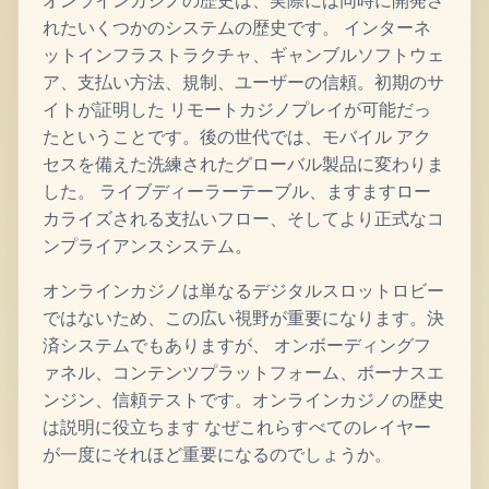
オンラインカジノの歴史は、実際には同時に開発さ
れたいくつかのシステムの歴史です。 インターネ
ットインフラストラクチャ、ギャンブルソフトウェ
ア、支払い方法、規制、ユーザーの信頼。初期のサ
イトが証明した リモートカジノプレイが可能だっ
たということです。後の世代では、モバイル アク
セスを備えた洗練されたグローバル製品に変わりま
した。 ライブディーラーテーブル、ますますロー
カライズされる支払いフロー、そしてより正式なコ
ンプライアンスシステム。
オンラインカジノは単なるデジタルスロットロビー
ではないため、この広い視野が重要になります。決
済システムでもありますが、 オンボーディングフ
ァネル、コンテンツプラットフォーム、ボーナスエ
ンジン、信頼テストです。オンラインカジノの歴史
は説明に役立ちます なぜこれらすべてのレイヤー
が一度にそれほど重要になるのでしょうか。