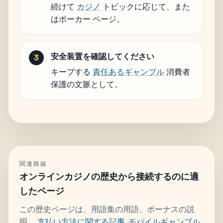
続けて
カジノ
トピックに応じて、また
はポーカー ページ。
安全装置を確認してください
キープする
責任あるギャンブル
消費者
保護の文脈として。
関連路線
オンラインカジノの歴史から接続するのに適
したページ
この歴史ページは、用語集の用語、ボーナスの説
明、
支払い方法に関する記事
,
モバイルギャンブル
,