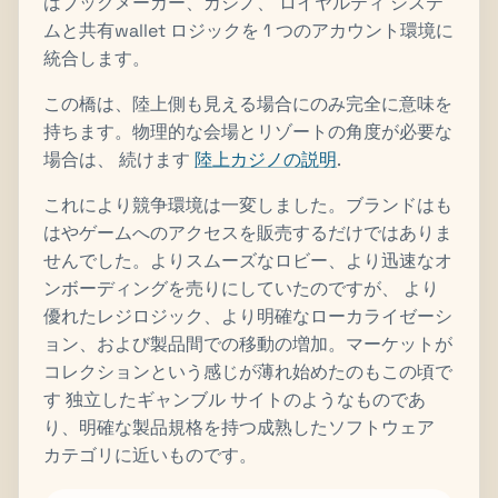
はブックメーカー、カジノ、 ロイヤルティ システ
ムと共有wallet ロジックを 1 つのアカウント環境に
統合します。
この橋は、陸上側も見える場合にのみ完全に意味を
持ちます。物理的な会場とリゾートの角度が必要な
場合は、 続けます
陸上カジノの説明
.
これにより競争環境は一変しました。ブランドはも
はやゲームへのアクセスを販売するだけではありま
せんでした。よりスムーズなロビー、より迅速なオ
ンボーディングを売りにしていたのですが、 より
優れたレジロジック、より明確なローカライゼーシ
ョン、および製品間での移動の増加。マーケットが
コレクションという感じが薄れ始めたのもこの頃で
す 独立したギャンブル サイトのようなものであ
り、明確な製品規格を持つ成熟したソフトウェア
カテゴリに近いものです。