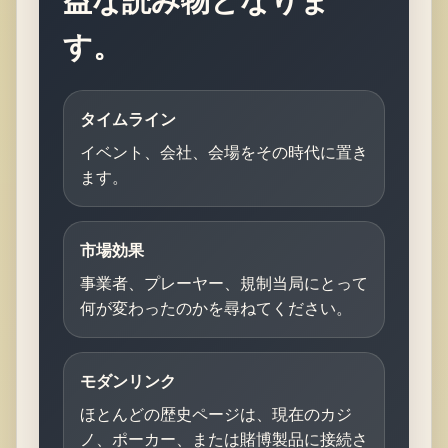
益な読み物となりま
す。
タイムライン
イベント、会社、会場をその時代に置き
ます。
市場効果
事業者、プレーヤー、規制当局にとって
何が変わったのかを尋ねてください。
モダンリンク
ほとんどの歴史ページは、現在のカジ
ノ、ポーカー、または賭博製品に接続さ