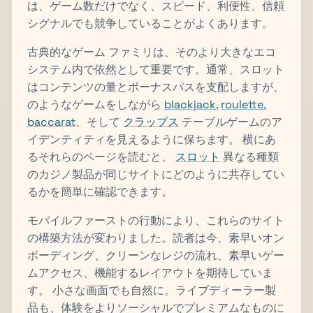
は、ゲーム数だけでなく、スピード、利便性、信頼
シグナルでも競争していることがよくあります。
古典的なゲーム ファミリは、そのより大きなエコ
システム内で依然として重要です。通常、スロット
はコンテンツの量とボーナスパスを支配しますが、
のようなゲームをしながら
blackjack
,
roulette
,
baccarat
、そして
クラップス
テーブルゲームのア
イデンティティを見えるように保ちます。 横にあ
るそれらのページを読むと、
スロット
異なる種類
のカジノ製品が同じサイトにどのように共存してい
るかを簡単に確認できます。
モバイルファーストの行動により、これらのサイト
の構築方法が変わりました。読者は今、素早いオン
ボーディング、クリーンなレジの流れ、素早いゲー
ムアクセス、機能するレイアウトを期待していま
す。 小さな画面でも自然に。ライブディーラー製
品も、体験をよりソーシャルでプレミアムなものに