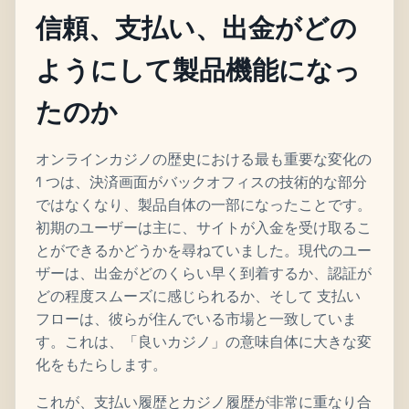
信頼、支払い、出金がどの
ようにして製品機能になっ
たのか
オンラインカジノの歴史における最も重要な変化の
1 つは、決済画面がバックオフィスの技術的な部分
ではなくなり、製品自体の一部になったことです。
初期のユーザーは主に、サイトが入金を受け取るこ
とができるかどうかを尋ねていました。現代のユー
ザーは、出金がどのくらい早く到着するか、認証が
どの程度スムーズに感じられるか、そして 支払い
フローは、彼らが住んでいる市場と一致していま
す。これは、「良いカジノ」の意味自体に大きな変
化をもたらします。
これが、支払い履歴とカジノ履歴が非常に重なり合