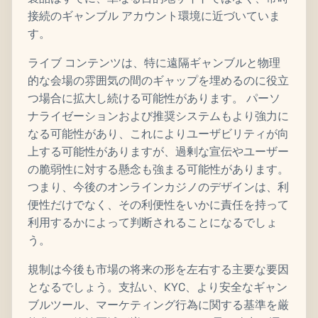
接続のギャンブル アカウント環境に近づいていま
す。
ライブ コンテンツは、特に遠隔ギャンブルと物理
的な会場の雰囲気の間のギャップを埋めるのに役立
つ場合に拡大し続ける可能性があります。 パーソ
ナライゼーションおよび推奨システムもより強力に
なる可能性があり、これによりユーザビリティが向
上する可能性がありますが、過剰な宣伝やユーザー
の脆弱性に対する懸念も強まる可能性があります。
つまり、今後のオンラインカジノのデザインは、利
便性だけでなく、その利便性をいかに責任を持って
利用するかによって判断されることになるでしょ
う。
規制は今後も市場の将来の形を左右する主要な要因
となるでしょう。支払い、KYC、より安全なギャン
ブルツール、マーケティング行為に関する基準を厳