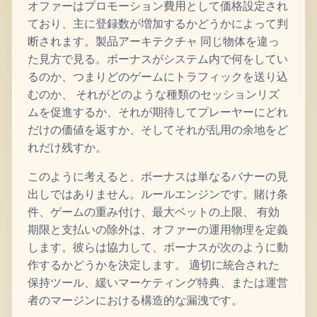
オファーはプロモーション費用として価格設定され
ており、主に登録数が増加するかどうかによって判
断されます。製品アーキテクチャ 同じ物体を違っ
た見方で見る。ボーナスがシステム内で何をしてい
るのか、つまりどのゲームにトラフィックを送り込
むのか、 それがどのような種類のセッションリズ
ムを促進するか、それが期待してプレーヤーにどれ
だけの価値を返すか、そしてそれが乱用の余地をど
れだけ残すか。
このように考えると、ボーナスは単なるバナーの見
出しではありません。ルールエンジンです。賭け条
件、ゲームの重み付け、最大ベットの上限、 有効
期限と支払いの除外は、オファーの運用物理を定義
します。彼らは協力して、ボーナスが次のように動
作するかどうかを決定します。 適切に統合された
保持ツール、緩いマーケティング特典、または運営
者のマージンにおける構造的な漏洩です。