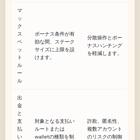
マ
ッ
ク
ス
ボーナス条件が有
分散操作とボー
ベ
効な間、ステーク
ナスハンチング
ッ
サイズに上限を設
を軽減します。
ト
けます。
ル
ー
ル
出
金
と
支
対象となる支払い
詐欺、匿名性、
払
ルートまたは
複数アカウント
い
walletの種類を制
のリスクの制御