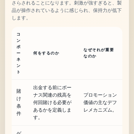
さらされることになります。刺激が強すぎると、製
品が操作されているように感じられ、保持力が低下
します。
コ
ン
ポ
なぜそれが重要
ー
何をするのか
なのか
ネ
ン
ト
出金する前にボー
賭
ナス関連の残高を
プロモーション
け
何回賭ける必要が
価値の主なデフ
条
あるかを定義しま
レメカニズム。
件
す。
ゲ