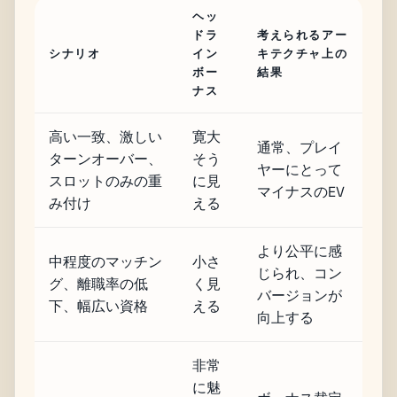
ヘッ
ドラ
考えられるアー
シナリオ
イン
キテクチャ上の
ボー
結果
ナス
高い一致、激しい
寛大
通常、プレイ
ターンオーバー、
そう
ヤーにとって
スロットのみの重
に見
マイナスのEV
み付け
える
より公平に感
中程度のマッチン
小さ
じられ、コン
グ、離職率の低
く見
バージョンが
下、幅広い資格
える
向上する
非常
に魅