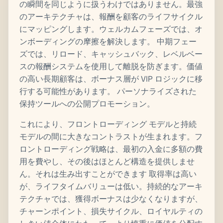
の瞬間を同じように扱うわけではありません。最強
のアーキテクチャは、報酬を顧客のライフサイクル
にマッピングします。ウェルカムフェーズでは、オ
ンボーディングの摩擦を解決します。 中期フェー
ズでは、リロード、キャッシュバック、レベルベー
スの報酬システムを使用して離脱を防ぎます。価値
の高い長期顧客は、ボーナス層が VIP ロジックに移
行する可能性があります。 パーソナライズされた
保持ツールへの公開プロモーション。
これにより、フロントローディング モデルと持続
モデルの間に大きなコントラストが生まれます。フ
ロントローディング戦略は、最初の入金に多額の費
用を費やし、その後はほとんど構造を提供しませ
ん。それは生み出すことができます 取得率は高い
が、ライフタイムバリューは低い。持続的なアーキ
テクチャでは、獲得ボーナスは少なくなりますが、
チャーンポイント、損失サイクル、ロイヤルティの