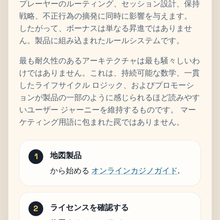
プレーヤーのルーティング、セッション設計、保持
戦略、不正行為の摘発に同時に影響を与えます。
したがって、ボーナスは単なる昇進ではありませ
ん。製品に組み込まれたルールシステムです。
最も耐久性のあるアーキテクチャは最も騒々しいわ
けではありません。これは、持続可能な数学、一貫
したライフサイクル ロジック、およびプロモーシ
ョンが製品の一部のように感じられるほど読みやす
いユーザー ジャーニーを維持するものです。 マー
ケティング用語に包まれた罠ではありません。
地図製品
から始める
オンラインカジノガイド
.
ライセンスを確認する