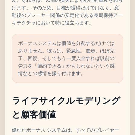
ん。それらは、以前の損失による心理的重みを和ら
げます。 そのため、目標が獲得だけではなく、変
動後のプレーヤー関係の安定化である長期保持アー
キテクチャにおいて特に役立ちます。
ボーナスシステムは価値を分配するだけでは
ありません。彼らは、緊急性、進歩、ほぼ完
了、回復、そしてもう一度入金すれば以前の
労力を「節約できる」かもしれないという感
情などの感情を振り付けます。
ライフサイクルモデリング
と顧客価値
優れたボーナス システムは、すべてのプレイヤー