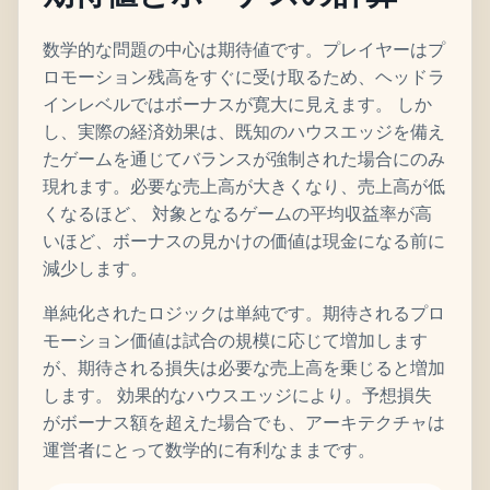
数学的な問題の中心は期待値です。プレイヤーはプ
ロモーション残高をすぐに受け取るため、ヘッドラ
インレベルではボーナスが寛大に見えます。 しか
し、実際の経済効果は、既知のハウスエッジを備え
たゲームを通じてバランスが強制された場合にのみ
現れます。必要な売上高が大きくなり、売上高が低
くなるほど、 対象となるゲームの平均収益率が高
いほど、ボーナスの見かけの価値は現金になる前に
減少します。
単純化されたロジックは単純です。期待されるプロ
モーション価値は試合の規模に応じて増加します
が、期待される損失は必要な売上高を乗じると増加
します。 効果的なハウスエッジにより。予想損失
がボーナス額を超えた場合でも、アーキテクチャは
運営者にとって数学的に有利なままです。