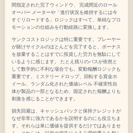
間指定された完了ウィンドウ、 完成間近のロール
オーバー メーターや「進行状況を維持するには今
すぐリロードする」ロジックはすべて、単純なプロ
モーションの仕組みを行動経路に変換します。
サンクコストロジックは特に重要です。プレーヤー
が賭けサイクルのほとんどを完了すると、ボーナス
を放棄することはすでに投資した労力を無駄にして
いるように感じます。 たとえ残りのパスが依然と
して数学的に不利な場合でも。変動報酬ロジックも
重要です。ミステリー ドロップ、回転する賞金ホ
イール、ランダム化された価値レベル 不確実性自
体が製品の一部となるため、固定された報酬よりも
刺激を感じることができます。
損失回避は、キャッシュバックと保持クレジットが
なぜ非常に強力であるかを説明するのにも役立ちま
す。それらは単に価値を提供するだけではありませ