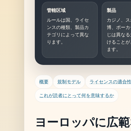
管轄区域
製品
ルールは国、ライセ
カジノ、ス
ンスの種類、製品カ
博、ポーカ
テゴリによって異な
じは異なる
ります。
けることが
ます。
概要
規制モデル
ライセンスの適合
これが読者にとって何を意味するか
ヨーロッパに広範