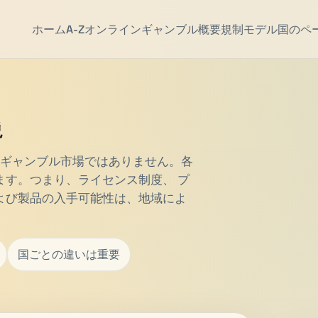
ホーム
A-Z
オンラインギャンブル
概要
規制モデル
国のペ
説
つのギャンブル市場ではありません。各
ます。つまり、ライセンス制度、 プ
よび製品の入手可能性は、地域によ
国ごとの違いは重要