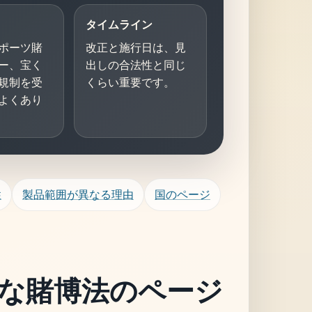
タイムライン
ポーツ賭
改正と施行日は、見
ー、宝く
出しの合法性と同じ
規制を受
くらい重要です。
よくあり
性
製品範囲が異なる理由
国のページ
な賭博法のページ