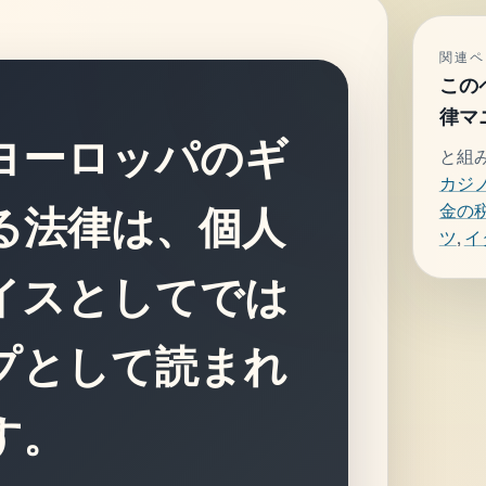
関連ペ
この
律マ
ヨーロッパのギ
と組
カジ
金の
る法律は、個人
ツ
,
イ
イスとしてでは
プとして読まれ
す。