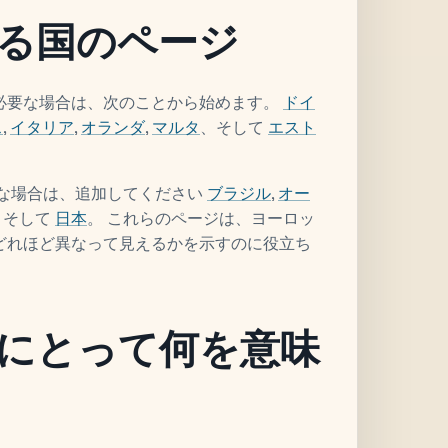
る国のページ
必要な場合は、次のことから始めます。
ドイ
ス
,
イタリア
,
オランダ
,
マルタ
、そして
エスト
要な場合は、追加してください
ブラジル
,
オー
、そして
日本
。 これらのページは、ヨーロッ
どれほど異なって見えるかを示すのに役立ち
にとって何を意味