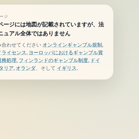
ージ
ページには地図が記載されていますが、法
ニュアル全体ではありません
み合わせてください
オンラインギャンブル規制
,
ノライセンス
,
ヨーロッパにおけるギャンブル賞
税務処理
,
フィンランドのギャンブル制度
,
ドイ
タリア
,
オランダ
、そして
イギリス
.