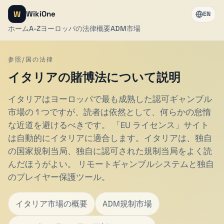
W
WikiOne
EN
ホーム
A-Z
ヨーロッパの法律
概要
ADM
市場
参照/国の法律
イタリアの賭博法について説明
イタリアはヨーロッパで最も成熟した認可ギャンブル
市場の 1 つですが、読者は依然として、何らかの怠惰
な近道を避けるべきです。 「EU ライセンス」サイト
は自動的にイタリアに適合します。イタリアは、独自
の国家規制当局、独自に認可された規制当局をよく読
んだほうがよい。 リモートギャンブルシステムと独自
のプレイヤー保護ツール。
イタリア市場の概要
ADM規制市場