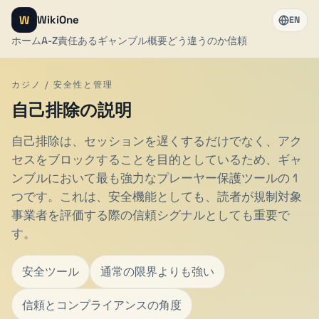
W
WikiOne
EN
ホーム
A-Z
責任あるギャンブル
概要
どう違うのか
信頼
カジノ / 安全性と管理
自己排除の説明
自己排除は、セッションを遅くするだけでなく、アク
セスをブロックすることを目的としているため、ギャ
ンブルにおいて最も強力なプレーヤー保護ツールの 1
つです。これは、安全機能としても、読者が規制対象
事業者を評価する際の信頼シグナルとしても重要で
す。
安全ツール
通常の限界よりも強い
信頼とコンプライアンスの角度