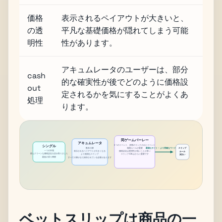
価格
表示されるペイアウトが大きいと、
の透
平凡な基礎価格が隠れてしまう可能
明性
性があります。
アキュムレータのユーザーは、部分
cash
的な確実性が後でどのように価格設
out
定されるかを気にすることがよくあ
処理
ります。
同ゲームパーレー
アキュムレータ
1 つのイベント、多数のリンクされたイベント
シングル
数本の脚
相関ルールが重要
最適なサイト = より明確なワークフロー
スリップ
一つの市場
表示されるペイアウトが大きくなる
価格設定は透明性が低いことが多い
ルール
最もクリーンな価格設定を読み取りました
より複雑なスリップ
スリップ UX はさらに重要です
支払い
最低の滑り摩擦
すべての脚がまだ保持されている必要があります
ベットスリップは商品の一