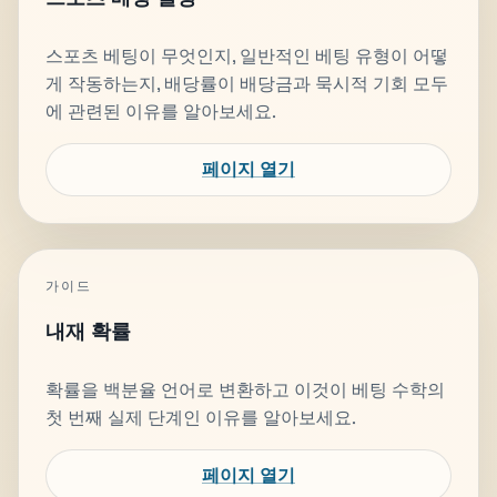
스포츠 베팅이 무엇인지, 일반적인 베팅 유형이 어떻
게 작동하는지, 배당률이 배당금과 묵시적 기회 모두
에 관련된 이유를 알아보세요.
페이지 열기
가이드
내재 확률
확률을 백분율 언어로 변환하고 이것이 베팅 수학의
첫 번째 실제 단계인 이유를 알아보세요.
페이지 열기