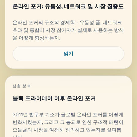
온라인 포커: 유동성, 네트워크 및 시장 집중도
온라인 포커의 구조적 경제학 - 유동성 풀, 네트워크
효과 및 통합이 시장 참가자가 실제로 사용하는 방식
을 어떻게 형성하는지.
읽기
심층 분석
블랙 프라이데이 이후 온라인 포커
2011년 법무부 기소가 글로벌 온라인 포커를 어떻게
변화시켰는지, 그리고 그 붕괴로 인한 구조적 패턴이
오늘날의 시장을 여전히 정의하고 있는지를 살펴봅