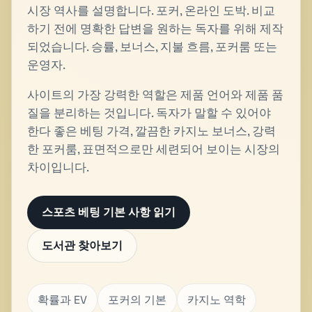
시장 역사를 설명합니다. 포커, 온라인 도박. 비교
하기 전에 명확한 답변을 원하는 독자를 위해 제작
되었습니다. 승률, 보너스, 지불 흐름, 포커룸 또는
운영자.
사이트의 가장 강력한 역할은 제품 언어와 제품 품
질을 분리하는 것입니다. 독자가 말할 수 있어야
한다 좋은 베팅 가격, 깔끔한 카지노 보너스, 강력
한 포커룸, 표면적으로만 세련되어 보이는 시장의
차이입니다.
스포츠 베팅 기본 사항 읽기
도서관 찾아보기
확률과 EV
포커의 기본
카지노 역학