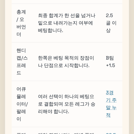
총계
최종 합계가 한 선을 넘거나
2.5
/ 오
밑으로 내려가는지 여부에
골 이
버언
베팅합니다.
상
더
핸디
캡/스
한쪽은 베팅 목적의 장점이
B팀
프레
나 단점으로 시작합니다.
+1.5
드
어큐
3경
뮬레
여러 선택이 하나의 베팅으
기 주
이터/
로 결합되며 모든 레그가 승
말 누
팔레
리해야 합니다.
적
이