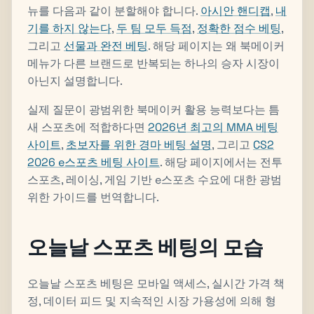
뉴를 다음과 같이 분할해야 합니다.
아시안 핸디캡
,
내
기를 하지 않는다
,
두 팀 모두 득점
,
정확한 점수 베팅
,
그리고
선물과 완전 베팅
. 해당 페이지는 왜 북메이커
메뉴가 다른 브랜드로 반복되는 하나의 승자 시장이
아닌지 설명합니다.
실제 질문이 광범위한 북메이커 활용 능력보다는 틈
새 스포츠에 적합하다면
2026년 최고의 MMA 베팅
사이트
,
초보자를 위한 경마 베팅 설명
, 그리고
CS2
2026 e스포츠 베팅 사이트
. 해당 페이지에서는 전투
스포츠, 레이싱, 게임 기반 e스포츠 수요에 대한 광범
위한 가이드를 번역합니다.
오늘날 스포츠 베팅의 모습
오늘날 스포츠 베팅은 모바일 액세스, 실시간 가격 책
정, 데이터 피드 및 지속적인 시장 가용성에 의해 형