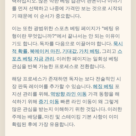
택하십시오. 많은 약한 베팅 습관이 판돈이나 이야기
를 먼저 선택하고 나중에 가격만 보는 것으로 시작되
기 때문에 이 순서가 중요합니다.
이는 또한 광범위한 스포츠 베팅 페이지가 "베팅 유
형이란 무엇입니까?"에서 끝나서는 안 되는 이유이
기도 합니다. 독자를 다음으로 이끌어야 합니다.
묵시
적 확률
,
북메이커 마진
,
기대값
,
가치 베팅
, 그리고
스
포츠 베팅 자금 관리
. 이러한 페이지는 일회성 베팅
관심을 반복 가능한 프로세스로 전환합니다.
해당 프로세스가 존재하면 독자는 보다 전술적인 시
장 판독 레이어를 추가할 수 있습니다.
헤징 베팅
포
지션 관리를 위해,
역방향 라인 이동
가격 동향을 해
석하기 위해
증기 이동
빠른 라인 이동이 왜 그렇게
많은 관심을 받는지 이해하기 위한 것입니다. 이러한
주제는 배당률, 마진 및 스테이킹 기본 사항이 이미
확립된 후에 가장 유용합니다.