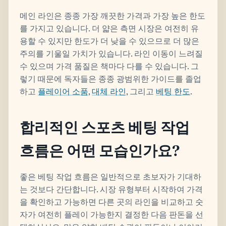
메인 라인은 종종 가장 깨끗한 가격과 가장 높은 한도
를 가지고 있습니다. 더 얇은 측면 시장은 여전히 유
용할 수 있지만 한도가 더 낮을 수 있으므로 더 많은
주의를 기울일 가치가 있습니다. 라인 이동이 느려질
수 있으며 가격 품질은 책마다 다를 수 있습니다. 그
렇기 때문에 독자들은 종종 광범위한 가이드를 졸업
하고
플레이어 소품
,
대체 라인
, 그리고
베팅 한도
.
합리적인 스포츠 베팅 작업
흐름은 어떤 모습인가요?
좋은 베팅 작업 흐름은 일반적으로 초보자가 기대하
는 것보다 간단합니다. 시장 유형부터 시작하여 가격
을 확인하고 가능하면 다른 곳의 라인을 비교하고 숫
자가 여전히 플레이 가능한지 결정한 다음 판돈을 선