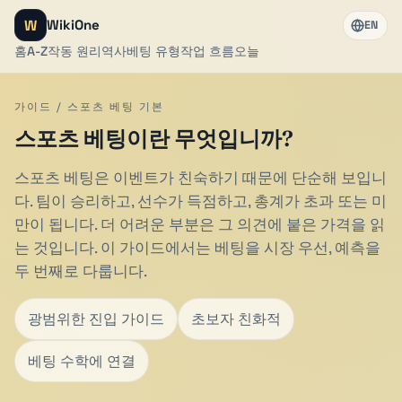
W
WikiOne
EN
홈
A-Z
작동 원리
역사
베팅 유형
작업 흐름
오늘
가이드 / 스포츠 베팅 기본
스포츠 베팅이란 무엇입니까?
스포츠 베팅은 이벤트가 친숙하기 때문에 단순해 보입니
다. 팀이 승리하고, 선수가 득점하고, 총계가 초과 또는 미
만이 됩니다. 더 어려운 부분은 그 의견에 붙은 가격을 읽
는 것입니다. 이 가이드에서는 베팅을 시장 우선, 예측을
두 번째로 다룹니다.
광범위한 진입 가이드
초보자 친화적
베팅 수학에 연결