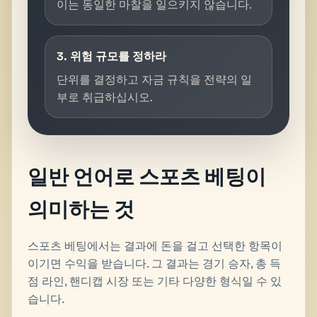
이는 동일한 마찰을 일으키지 않습니다.
3. 위험 규모를 정하라
단위를 결정하고 자금 규칙을 전략의 일
부로 취급하십시오.
일반 언어로 스포츠 베팅이
의미하는 것
스포츠 베팅에서는 결과에 돈을 걸고 선택한 항목이
이기면 수익을 받습니다. 그 결과는 경기 승자, 총 득
점 라인, 핸디캡 시장 또는 기타 다양한 형식일 수 있
습니다.