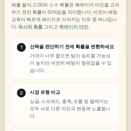
예를 들어, 2.00의 소수 확률은 북메이커 마진을 고려
하기 전의 확률이 50%임을 의미합니다. 이것이 베팅
교육이 빠르게 페이지로 이어지는 이유 중 하나입니
다.
묵시적 확률
그리고
북메이커 마진
.
선택을 판단하기 전에 확률을 변환하세요
가격이 너무 짧으면 팀이 승리할 가능성
이 높지만 여전히 베팅이 형편없을 수 있
습니다.
시장 유형 비교
싱글, 스프레드, 총계, 프롭 및 팔레이는
모두 서로 다른 마진과 변동에 노출됩니
다.