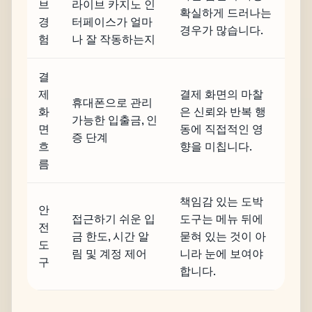
브
라이브 카지노 인
확실하게 드러나는
경
터페이스가 얼마
경우가 많습니다.
험
나 잘 작동하는지
결
제
결제 화면의 마찰
휴대폰으로 관리
화
은 신뢰와 반복 행
가능한 입출금, 인
면
동에 직접적인 영
증 단계
흐
향을 미칩니다.
름
책임감 있는 도박
안
접근하기 쉬운 입
도구는 메뉴 뒤에
전
금 한도, 시간 알
묻혀 있는 것이 아
도
림 및 계정 제어
니라 눈에 보여야
구
합니다.