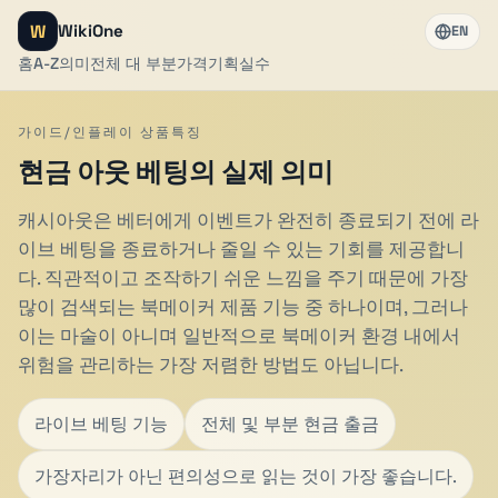
W
WikiOne
EN
홈
A-Z
의미
전체 대 부분
가격
기획
실수
가이드/인플레이 상품특징
현금 아웃 베팅의 실제 의미
캐시아웃은 베터에게 이벤트가 완전히 종료되기 전에 라
이브 베팅을 종료하거나 줄일 수 있는 기회를 제공합니
다. 직관적이고 조작하기 쉬운 느낌을 주기 때문에 가장
많이 검색되는 북메이커 제품 기능 중 하나이며, 그러나
이는 마술이 아니며 일반적으로 북메이커 환경 내에서
위험을 관리하는 가장 저렴한 방법도 아닙니다.
라이브 베팅 기능
전체 및 부분 현금 출금
가장자리가 아닌 편의성으로 읽는 것이 가장 좋습니다.