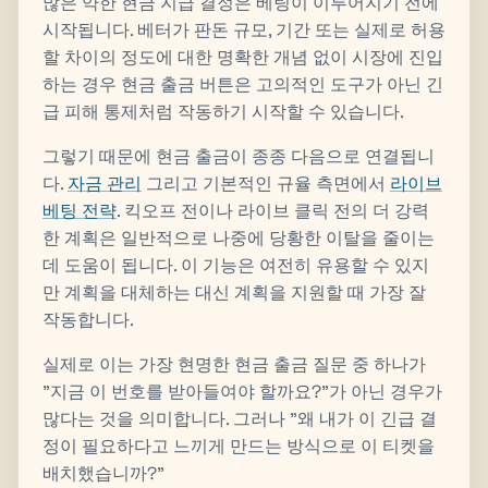
많은 약한 현금 지급 결정은 베팅이 이루어지기 전에
시작됩니다. 베터가 판돈 규모, 기간 또는 실제로 허용
할 차이의 정도에 대한 명확한 개념 없이 시장에 진입
하는 경우 현금 출금 버튼은 고의적인 도구가 아닌 긴
급 피해 통제처럼 작동하기 시작할 수 있습니다.
그렇기 때문에 현금 출금이 종종 다음으로 연결됩니
다.
자금 관리
그리고 기본적인 규율 측면에서
라이브
베팅 전략
. 킥오프 전이나 라이브 클릭 전의 더 강력
한 계획은 일반적으로 나중에 당황한 이탈을 줄이는
데 도움이 됩니다. 이 기능은 여전히 ​​유용할 수 있지
만 계획을 대체하는 대신 계획을 지원할 때 가장 잘
작동합니다.
실제로 이는 가장 현명한 현금 출금 질문 중 하나가
"지금 이 번호를 받아들여야 할까요?"가 아닌 경우가
많다는 것을 의미합니다. 그러나 "왜 내가 이 긴급 결
정이 필요하다고 느끼게 만드는 방식으로 이 티켓을
배치했습니까?"