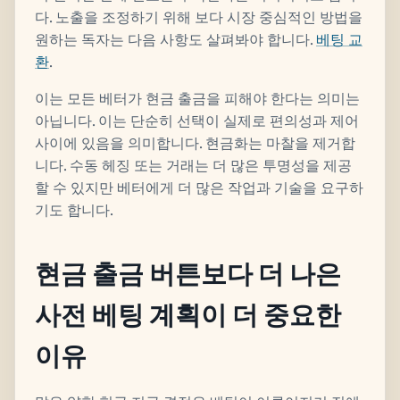
다. 노출을 조정하기 위해 보다 시장 중심적인 방법을
원하는 독자는 다음 사항도 살펴봐야 합니다.
베팅 교
환
.
이는 모든 베터가 현금 출금을 피해야 한다는 의미는
아닙니다. 이는 단순히 선택이 실제로 편의성과 제어
사이에 있음을 의미합니다. 현금화는 마찰을 제거합
니다. 수동 헤징 또는 거래는 더 많은 투명성을 제공
할 수 있지만 베터에게 더 많은 작업과 기술을 요구하
기도 합니다.
현금 출금 버튼보다 더 나은
사전 베팅 계획이 더 중요한
이유