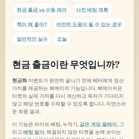
현금 출금 vs 수동 제어
사전 베팅 계획
책이 왜 좋아?
여전히 도움이 될 수 있는 경우
일반적인 실수
오늘
현금 출금이란 무엇입니까?
현금화
이벤트가 완전히 끝나기 전에 베터에게 정산
가치를 제공하는 북메이커 기능입니다. 북메이커은
티켓의 실제 가치를 다시 계산하고 독자가 기다리지
않고 해당 번호를 수락할 수 있도록 합니다. 자연스러
운 최종 결과.
이 기능은 라이브 베팅, 누적기,
같은 게임 팔레이
, 그
리고
베팅 빌더
. 해결되지 않은 티켓을 눈에 보이는