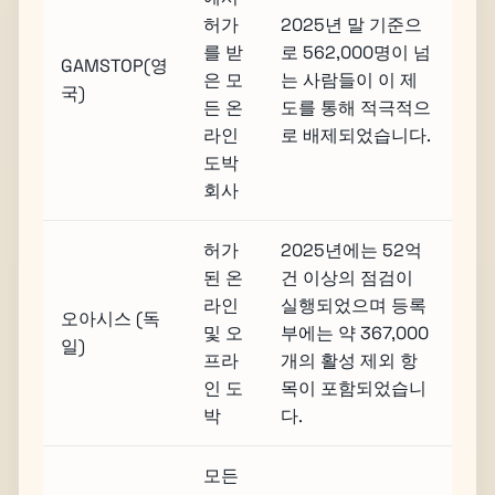
허가
2025년 말 기준으
를 받
로 562,000명이 넘
GAMSTOP(영
은 모
는 사람들이 이 제
국)
든 온
도를 통해 적극적으
라인
로 배제되었습니다.
도박
회사
허가
2025년에는 52억
된 온
건 이상의 점검이
라인
실행되었으며 등록
오아시스 (독
및 오
부에는 약 367,000
일)
프라
개의 활성 제외 항
인 도
목이 포함되었습니
박
다.
모든