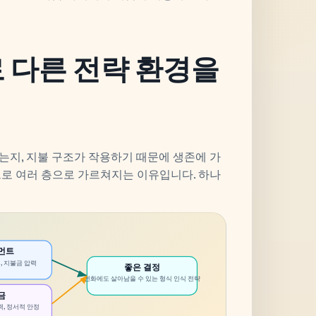
 다른 전략 환경을
는지, 지불 구조가 작용하기 때문에 생존에 가
으로 여러 층으로 가르쳐지는 이유입니다. 하나
먼트
, 지불금 압력
좋은 결정
변화에도 살아남을 수 있는 형식 인식 전략
금
력, 정서적 안정