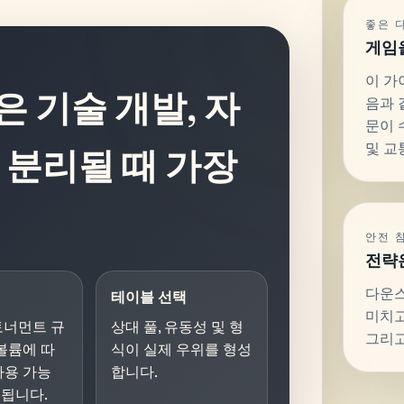
좋은 
게임
이 가
 기술 개발, 자
음과 
문이 
및 교
 분리될 때 가장
안전 
전략
다운스
테이블 선택
미치고
토너먼트 규
상대 풀, 유동성 및 형
그리
 볼륨에 따
식이 실제 우위를 형성
사용 가능
합니다.
됩니다.