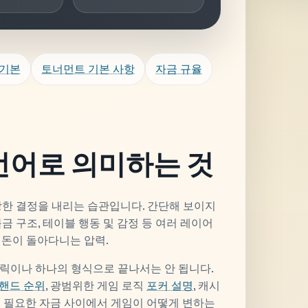
 기본
토너먼트 기본 사항
자금 규율
언어로 의미하는 것
강한 결정을 내리는 습관입니다. 간단해 보이지
지불금 구조, 테이블 행동 및 감정 등 여러 레이어
 돈이 돌아다니는 압력.
릭이나 하나의 형식으로 끝나서는 안 됩니다.
핸드 순위
, 광범위한 게임 로직
포커 설명
, 캐시
데 필요한 자금 사이에서 게임이 어떻게 변하는