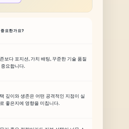
 중요한가요?
존보다 포지션, 가치 배팅, 꾸준한 기술 품질
 중요합니다.
택 깊이와 생존은 어떤 공격적인 지점이 실
로 좋은지에 영향을 미칩니다.