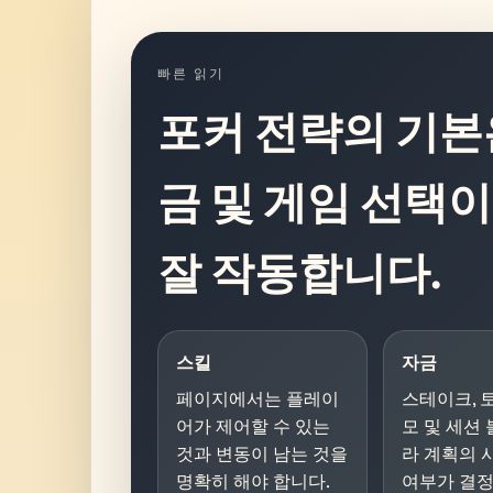
빠른 읽기
포커 전략의 기본은
금 및 게임 선택이
잘 작동합니다.
스킬
자금
페이지에서는 플레이
스테이크, 
어가 제어할 수 있는
모 및 세션
것과 변동이 남는 것을
라 계획의 
명확히 해야 합니다.
여부가 결정