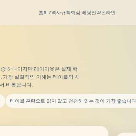
홈
A-Z
역사
규칙
핵심 베팅
전략
온라인
 중 하나이지만 레이아웃은 실제 핵
. 가장 실질적인 이해는 테이블의 시
서 비롯됩니다.
다
테이블 혼란으로 읽지 말고 천천히 읽는 것이 가장 좋습니다