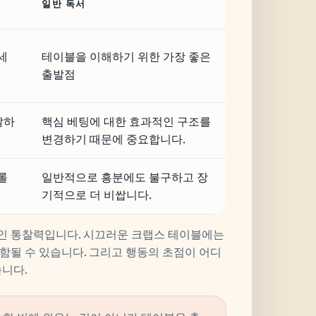
일반 독서
세
테이블을 이해하기 위한 가장 좋은
출발점
달하
핵심 베팅에 대한 효과적인 구조를
변경하기 때문에 중요합니다.
롤
일반적으로 흥분에도 불구하고 장
기적으로 더 비쌉니다.
인 통찰력입니다. 시끄러운 크랩스 테이블에는
함될 수 있습니다. 그리고 행동의 초점이 어디
습니다.