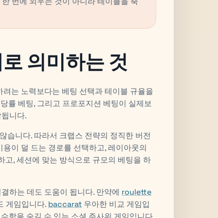
 한 번에 외우는 것이 아니라 테이블을 축
로 의미하는 것
려는 노력보다는 베팅 선택과 테이블 규율을
배당률 베팅, 그리고 프로포지션 베팅이 실제보
작됩니다.
않습니다. 따라서 크랩스 전략의 정직한 버전
서 비용이 덜 드는 경로를 선택하고, 레이아웃의
고, 세션에 맞는 방식으로 규모의 베팅을 하
를 연결하는 데도 도움이 됩니다. 만약에
roulette
드 게임입니다.
baccarat
우아한 비교 게임입
 수학을 숨길 수 있는 소셜 주사위 게임입니다.