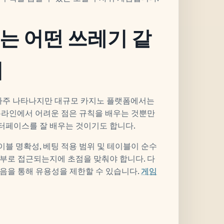
는 어떤 쓰레기 같
지
덜 자주 나타나지만 대규모 카지노 플랫폼에서는
 온라인에서 어려운 점은 규칙을 배우는 것뿐만
터페이스를 잘 배우는 것이기도 합니다.
블 명확성, 베팅 적용 범위 및 테이블이 순수
부로 접근되는지에 초점을 맞춰야 합니다. 다
음을 통해 유용성을 제한할 수 있습니다.
게임