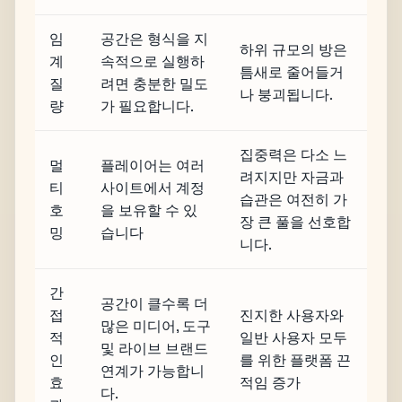
임
공간은 형식을 지
하위 규모의 방은
계
속적으로 실행하
틈새로 줄어들거
질
려면 충분한 밀도
나 붕괴됩니다.
량
가 필요합니다.
집중력은 다소 느
멀
플레이어는 여러
려지지만 자금과
티
사이트에서 계정
습관은 여전히 가
호
을 보유할 수 있
장 큰 풀을 선호합
밍
습니다
니다.
간
공간이 클수록 더
접
진지한 사용자와
많은 미디어, 도구
적
일반 사용자 모두
및 라이브 브랜드
인
를 위한 플랫폼 끈
연계가 가능합니
효
적임 증가
다.