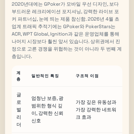
2020년대에는 GPoker가 모바일 우선 디자인, 보다
부드러운 레크리에이션 포지셔닝, 강력한 라이브 포
커 파트너십, 눈에 띄는 제품 참신함. 2026년 4월 초
업계 트래픽 추적기에는 GPoker와 PokerStars는
ACR, WPT Global, Ignition과 같은 운영업체를 통해
나머지 시장보다 훨씬 앞서 있습니다. 상위권에서 진
정으로 고른 경쟁을 위협하는 것이 아니라 두 번째 계
층입니다.
계
일반적인 특징
구조적 이점
층
글
엄청난 보증, 광
로
가장 깊은 유동성과
범위한 형식 깊
벌
가장 강력한 네트워
이, 강력한 신뢰
리
크 효과
신호
더