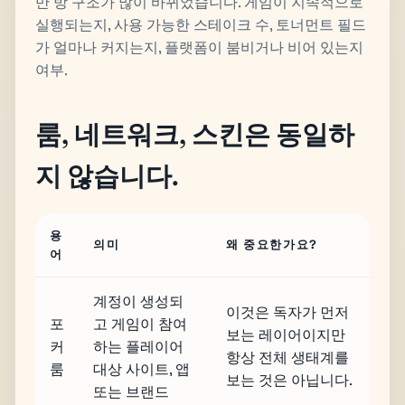
만 방 구조가 많이 바뀌었습니다. 게임이 지속적으로
실행되는지, 사용 가능한 스테이크 수, 토너먼트 필드
가 얼마나 커지는지, 플랫폼이 붐비거나 비어 있는지
여부.
룸, 네트워크, 스킨은 동일하
지 않습니다.
용
의미
왜 중요한가요?
어
계정이 생성되
이것은 독자가 먼저
포
고 게임이 참여
보는 레이어이지만
커
하는 플레이어
항상 전체 생태계를
룸
대상 사이트, 앱
보는 것은 아닙니다.
또는 브랜드