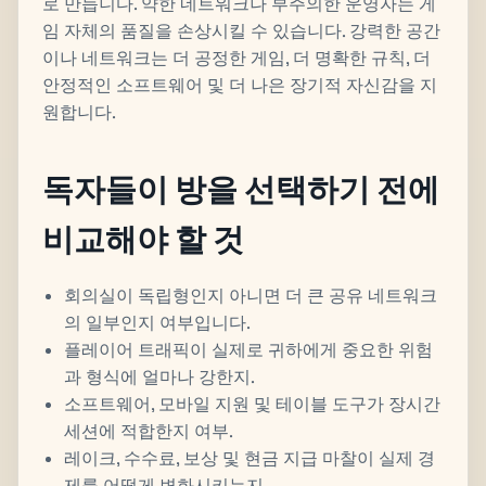
로 만듭니다. 약한 네트워크나 부주의한 운영자는 게
임 자체의 품질을 손상시킬 수 있습니다. 강력한 공간
이나 네트워크는 더 공정한 게임, 더 명확한 규칙, 더
안정적인 소프트웨어 및 더 나은 장기적 자신감을 지
원합니다.
독자들이 방을 선택하기 전에
비교해야 할 것
회의실이 독립형인지 아니면 더 큰 공유 네트워크
의 일부인지 여부입니다.
플레이어 트래픽이 실제로 귀하에게 중요한 위험
과 형식에 얼마나 강한지.
소프트웨어, 모바일 지원 및 테이블 도구가 장시간
세션에 적합한지 여부.
레이크, 수수료, 보상 및 현금 지급 마찰이 실제 경
제를 어떻게 변화시키는지.