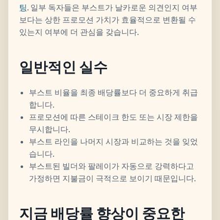
팅
. 일부 독자들은 부스트가 날카로운 의견인지 여부
보다는 상한 프로모션 가치가 효율적으로 변환될 수
있는지 여부에 더 관심을 갖습니다.
일반적인 실수
부스트 비율을 최종 배당률보다 더 중요하게 취급
합니다.
프로모션에 따른 스테이크 한도 또는 시장 제한을
무시합니다.
부스트 라인을 나머지 시장과 비교하는 것을 잊었
습니다.
부스트된 빌더와 팔레이가 자동으로 강력하다고
가정하면 지불금이 극적으로 보이기 때문입니다.
지금 배당률 향상이 중요한