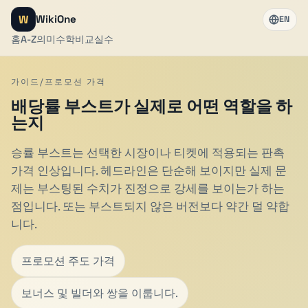
W
WikiOne
EN
홈
A-Z
의미
수학
비교
실수
가이드/프로모션 가격
배당률 부스트가 실제로 어떤 역할을 하
는지
승률 부스트는 선택한 시장이나 티켓에 적용되는 판촉
가격 인상입니다. 헤드라인은 단순해 보이지만 실제 문
제는 부스팅된 수치가 진정으로 강세를 보이는가 하는
점입니다. 또는 부스트되지 않은 버전보다 약간 덜 약합
니다.
프로모션 주도 가격
보너스 및 빌더와 쌍을 이룹니다.