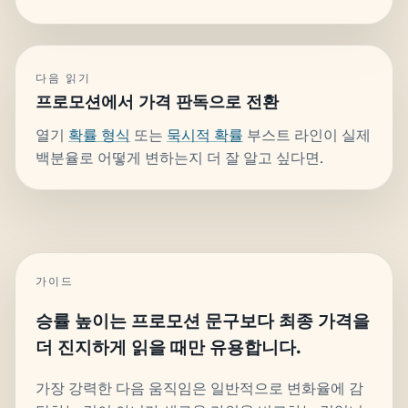
다음 읽기
프로모션에서 가격 판독으로 전환
열기
확률 형식
또는
묵시적 확률
부스트 라인이 실제
백분율로 어떻게 변하는지 더 잘 알고 싶다면.
가이드
승률 높이는 프로모션 문구보다 최종 가격을
더 진지하게 읽을 때만 유용합니다.
가장 강력한 다음 움직임은 일반적으로 변화율에 감