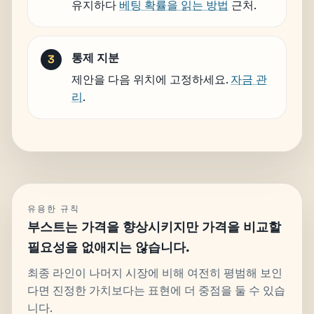
유지하다
베팅 확률을 읽는 방법
근처.
통제 지분
제안을 다음 위치에 고정하세요.
자금 관
리
.
유용한 규칙
부스트는 가격을 향상시키지만 가격을 비교할
필요성을 없애지는 않습니다.
최종 라인이 나머지 시장에 비해 여전히 평범해 보인
다면 진정한 가치보다는 표현에 더 중점을 둘 수 있습
니다.