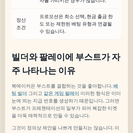
자를 가리키는 경우가 많습니다.
프로모션은 최소 선택, 현금 출금 한
정산
도 또는 제한된 베팅 유형과 연결될
조건
수 있습니다.
빌더와 팔레이에 부스트가 자
주 나타나는 이유
북메이커은 부스트를 결합하는 것을 좋아합니다.
베
팅 빌더
그리고
같은 게임 팔레이
이러한 형식은 이미
눈에 띄는 지급 번호를 생성하기 때문입니다. 그러면
부스트가 프레젠테이션의 일부가 되어 복잡한 티켓
을 더욱 매력적으로 만들 수 있습니다.
그것이 정의상 제안을 나쁘게 만들지는 않습니다. 이