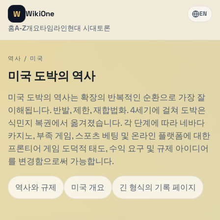
W
WikiOne
EN
홈
A-Z
개요
타임라인
현대 시대
토론
역사 / 미국
미국 도박의 역사
미국 도박의 역사는 확장의 반복적인 순환으로 가장 잘
이해됩니다. 반발, 제한, 재합법화. 4세기에 걸쳐 도박은
식민지 복권에서 옮겨졌습니다. 각 단계에 따라 네바다
카지노, 부족 게임, 스포츠 베팅 및 온라인 플랫폼에 대한
프론티어 게임 도덕적 태도, 수익 요구 및 규제 아이디어
를 변경함으로써 가능합니다.
역사와 규제
미국 개요
긴 형식의 기록 페이지