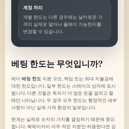
계정 처리
개별 한도는 다른 경우에는 날카로운 가
격이 실제로 얼마나 플레이 가능한지를
변경할 수 있습니다.
베팅 한도는 무엇입니까?
에이
베팅 한도
지분 규모, 책임 또는 최대 지불금에
대한 한도입니다. 일부 한도는 스테이크 상자에 표시
됩니다. 다른 것들은 독자가 더 많은 돈을 걸려고 할
때만 나타납니다. 두 경우 모두 한도는 행정적인 세부
사항이 아닌 실제 가격 환경의 일부입니다.
한계는 실제로 숫자의 가치를 결정하기 때문에 중요
합니다. 북메이커이 아주 작은 지분만 허용한다면 강