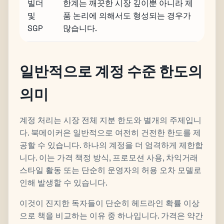
빌더
한계는 깨끗한 시장 깊이뿐 아니라 제
및
품 논리에 의해서도 형성되는 경우가
SGP
많습니다.
일반적으로 계정 수준 한도의
의미
계정 처리는 시장 전체 지분 한도와 별개의 주제입니
다. 북메이커은 일반적으로 여전히 건전한 한도를 제
공할 수 있습니다. 하나의 계정을 더 엄격하게 제한합
니다. 이는 가격 책정 방식, 프로모션 사용, 차익거래
스타일 활동 또는 단순히 운영자의 허용 오차 모델로
인해 발생할 수 있습니다.
이것이 진지한 독자들이 단순히 헤드라인 확률 이상
으로 책을 비교하는 이유 중 하나입니다. 가격은 약간