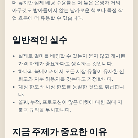
더 낮지만 실제 베팅 수용률은 더 높은 운영자 거의
아무것도 받아들이지 않는 날카로운 책보다 특정 작
업 흐름에 더 유용할 수 있습니다.
일반적인 실수
실제로 얼마를 베팅할 수 있는지 묻지 않고 게시된
가격 자체가 중요하다고 생각하는 것입니다.
하나의 북메이커에서 모든 시장 유형이 유사한 신
뢰도와 지분 허용치를 갖는다고 가정합니다.
계정 한도와 시장 한도를 동일한 것으로 취급합니
다.
꼴찌, 누적, 프로모션이 많은 티켓에 대한 최대 지
불금 규칙을 무시합니다.
지금 주제가 중요한 이유