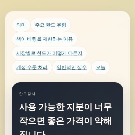
의미
주요 한도 유형
책이 베팅을 제한하는 이유
시장별로 한도가 어떻게 다른지
계정 수준 처리
일반적인 실수
오늘
한도감사
사용 가능한 지분이 너무
작으면 좋은 가격이 약해
집니다.