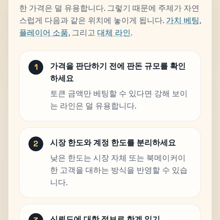
한 가격은 덜 유용합니다. 그렇기 때문에 주제가 자연
스럽게 다음과 같은 위치에 놓이게 됩니다.
가치 베팅
,
플레이어 소품
, 그리고
대체 라인
.
가격을 판단하기 전에 판돈 규모를 확인
하세요
토큰 금액만 베팅할 수 있다면 강해 보이
는 라인은 덜 유용합니다.
시장 한도와 계정 한도를 분리하세요
낮은 한도는 시장 자체 또는 북메이커이
한 고객을 대하는 방식을 반영할 수 있습
니다.
신뢰도에 대한 정보로 한계 읽기