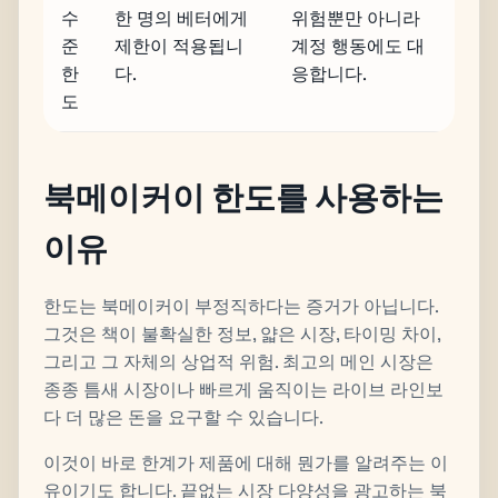
수
한 명의 베터에게
위험뿐만 아니라
준
제한이 적용됩니
계정 행동에도 대
한
다.
응합니다.
도
북메이커이 한도를 사용하는
이유
한도는 북메이커이 부정직하다는 증거가 아닙니다.
그것은 책이 불확실한 정보, 얇은 시장, 타이밍 차이,
그리고 그 자체의 상업적 위험. 최고의 메인 시장은
종종 틈새 시장이나 빠르게 움직이는 라이브 라인보
다 더 많은 돈을 요구할 수 있습니다.
이것이 바로 한계가 제품에 대해 뭔가를 알려주는 이
유이기도 합니다. 끝없는 시장 다양성을 광고하는 북