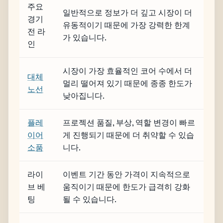
주요
일반적으로 정보가 더 깊고 시장이 더
경기
유동적이기 때문에 가장 강력한 한계
전 라
가 있습니다.
인
시장이 가장 효율적인 코어 수에서 더
대체
멀리 떨어져 있기 때문에 종종 한도가
노선
낮아집니다.
플레
프로젝션 품질, 부상, 역할 변경이 빠르
이어
게 진행되기 때문에 더 취약할 수 있습
소품
니다.
라이
이벤트 기간 동안 가격이 지속적으로
브 베
움직이기 때문에 한도가 급격히 강화
팅
될 수 있습니다.